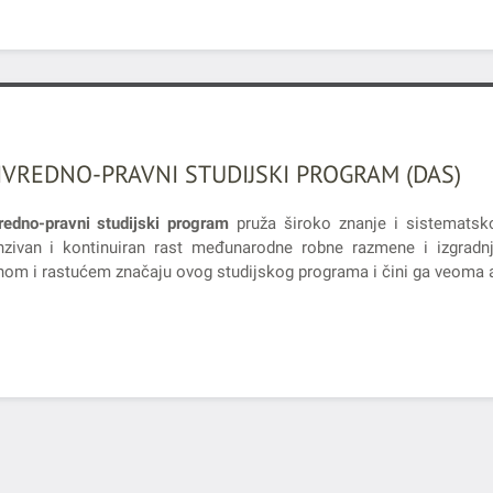
IVREDNO-PRAVNI STUDIJSKI PROGRAM (DAS)
redno-pravni studijski program
pruža široko znanje i sistematsk
nzivan i kontinuiran rast međunarodne robne razmene i izgradnj
nom i rastućem značaju ovog studijskog programa i čini ga veoma a