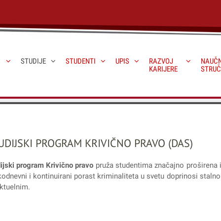
STUDIJE
STUDENTI
UPIS
RAZVOJ
NAUČN
KARIJERE
STRUČ
UDIJSKI PROGRAM KRIVIČNO PRAVO (DAS)
ijski program Krivično pravo
pruža studentima značajno proširena i 
odnevni i kontinuirani porast kriminaliteta u svetu doprinosi stal
ktuelnim.