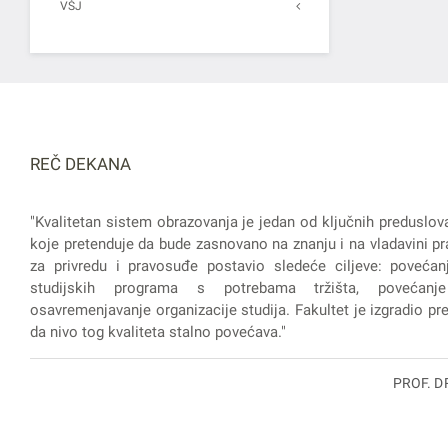
VŠJ
REČ DEKANA
"Kvalitetan sistem obrazovanja je jedan od ključnih preduslov
koje pretenduje da bude zasnovano na znanju i na vladavini pra
za privredu i pravosuđe postavio sledeće ciljeve: povećanj
studijskih programa s potrebama tržišta, povećanje
osavremenjavanje organizacije studija. Fakultet je izgradio prep
da nivo tog kvaliteta stalno povećava."
PROF. D