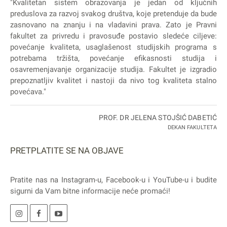
"Kvalitetan sistem obrazovanja je jedan od ključnih
preduslova za razvoj svakog društva, koje pretenduje da bude
zasnovano na znanju i na vladavini prava. Zato je Pravni
fakultet za privredu i pravosuđe postavio sledeće ciljeve:
povećanje kvaliteta, usaglašenost studijskih programa s
potrebama tržišta, povećanje efikasnosti studija i
osavremenjavanje organizacije studija. Fakultet je izgradio
prepoznatljiv kvalitet i nastoji da nivo tog kvaliteta stalno
povećava."
PROF. DR JELENA STOJŠIĆ DABETIĆ
DEKAN FAKULTETA
PRETPLATITE SE NA OBJAVE
Pratite nas na
Instagram
-u,
Facebook
-u i
YouTube
-u i budite
sigurni da Vam bitne informacije neće promaći!