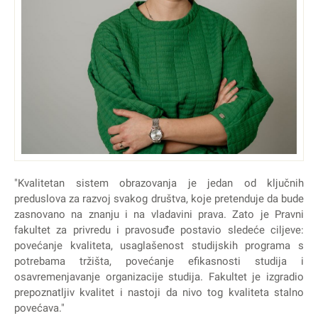
"Kvalitetan sistem obrazovanja je jedan od ključnih
preduslova za razvoj svakog društva, koje pretenduje da bude
zasnovano na znanju i na vladavini prava. Zato je Pravni
fakultet za privredu i pravosuđe postavio sledeće ciljeve:
povećanje kvaliteta, usaglašenost studijskih programa s
potrebama tržišta, povećanje efikasnosti studija i
osavremenjavanje organizacije studija. Fakultet je izgradio
prepoznatljiv kvalitet i nastoji da nivo tog kvaliteta stalno
povećava."