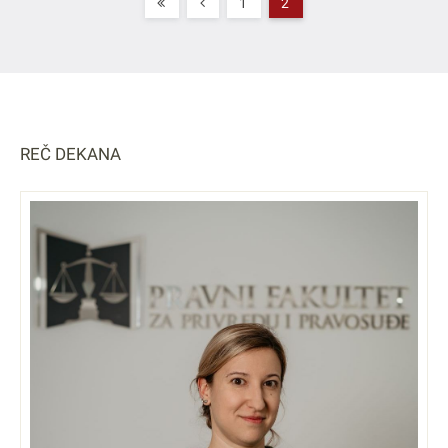
1
2
REČ DEKANA