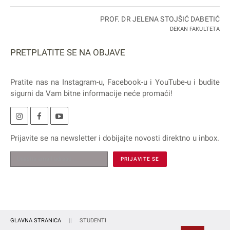
PROF. DR JELENA STOJŠIĆ DABETIĆ
DEKAN FAKULTETA
PRETPLATITE SE NA OBJAVE
Pratite nas na
Instagram
-u,
Facebook
-u i
YouTube
-u i budite
sigurni da Vam bitne informacije neće promaći!
Prijavite se na
newsletter
i dobijajte novosti direktno u inbox.
GLAVNA STRANICA
STUDENTI