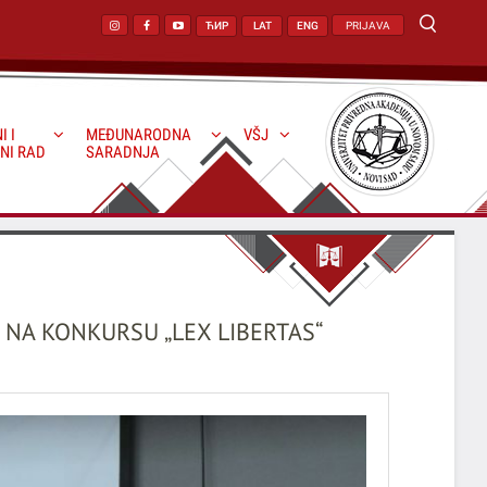
ЋИР
LAT
ENG
PRIJAVA
I I
MEĐUNARODNA
VŠJ
NI RAD
SARADNJA
 NA KONKURSU „LEX LIBERTAS“