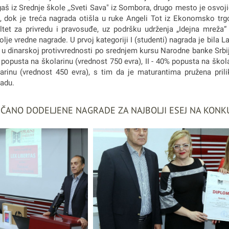
aš iz Srednje škole ,,Sveti Sava" iz Sombora, drugo mesto je osvojio
, dok je treća nagrada otišla u ruke Angeli Tot iz Ekonomsko trgo
ltet za privredu i pravosuđe, uz podršku udrženja „Idejna mreža
olje vredne nagrade. U prvoj kategoriji I (studenti) nagrada je bila Lap
 u dinarskoj protivvrednosti po srednjem kursu Narodne banke Srbije.
popusta na školarinu (vrednost 750 evra), II - 40% popusta na škola
arinu (vrednost 450 evra), s tim da je maturantima pružena pri
adu.
ČANO DODELJENE NAGRADE ZA NAJBOLJI ESEJ NA KONKU