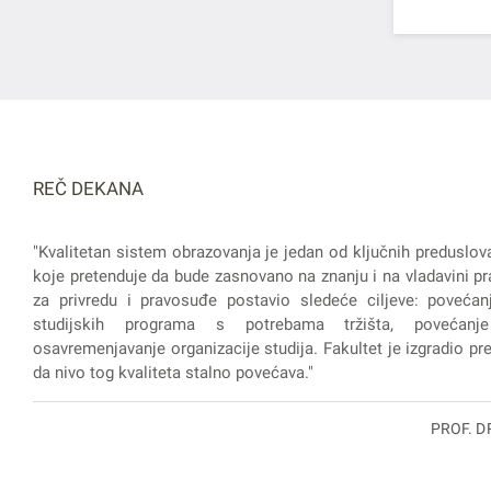
REČ DEKANA
"Kvalitetan sistem obrazovanja je jedan od ključnih preduslov
koje pretenduje da bude zasnovano na znanju i na vladavini pra
za privredu i pravosuđe postavio sledeće ciljeve: povećanj
studijskih programa s potrebama tržišta, povećanje
osavremenjavanje organizacije studija. Fakultet je izgradio prep
da nivo tog kvaliteta stalno povećava."
PROF. D