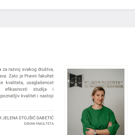
a za razvoj svakog društva,
va. Zato je Pravni fakultet
e kvaliteta, usaglašenost
 efikasnosti studija i
oznatljiv kvalitet i nastoji
R JELENA STOJŠIĆ DABETIĆ
DEKAN FAKULTETA