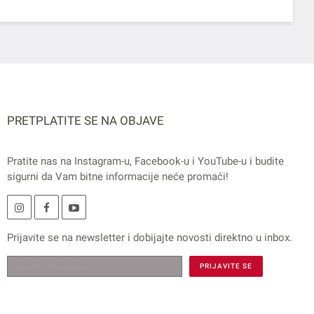
PRETPLATITE SE NA OBJAVE
Pratite nas na
Instagram
-u,
Facebook
-u i
YouTube
-u i budite
sigurni da Vam bitne informacije neće promaći!
Prijavite se na
newsletter
i dobijajte novosti direktno u inbox.