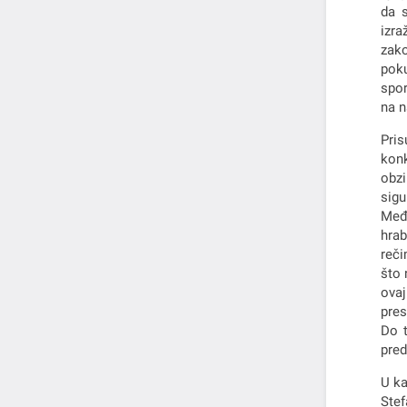
da s
izra
zako
poku
spor
na n
Pris
konk
obzi
sigu
Među
hrab
reči
što 
ovaj
pres
Do t
pred
U ka
Stef