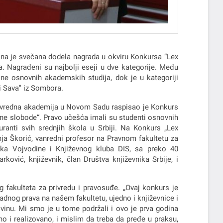
ana je svečana dodela nagrada u okviru Konkursa “Lex
. Nagrađeni su najbolji eseji u dve kategorije. Među
dine osnovnih akademskih studija, dok je u kategoriji
ti Sava" iz Sombora.
Privredna akademija u Novom Sadu raspisao je Konkurs
čne slobode“. Pravo učešća imali su studenti osnovnih
ranti svih srednjih škola u Srbiji. Na Konkurs „Lex
r Sanja Škorić, vanredni profesor na Pravnom fakultetu za
nika Vojvodine i Književnog kluba DIS, sa preko 40
ović, književnik, član Društva književnika Srbije, i
 fakulteta za privredu i pravosuđe. „Ovaj konkurs je
radnog prava na našem fakultetu, ujedno i književnice i
ovinu. Mi smo je u tome podržali i ovo je prva godina
no i realizovano, i mislim da treba da pređe u praksu,