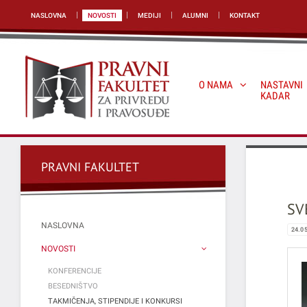
NASLOVNA
NOVOSTI
MEDIJI
ALUMNI
KONTAKT
O NAMA
NASTAVNI
KADAR
PRAVNI FAKULTET
SV
NASLOVNA
24.0
NOVOSTI
KONFERENCIJE
BESEDNIŠTVO
TAKMIČENJA, STIPENDIJE I KONKURSI