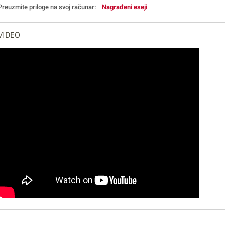
Preuzmite priloge na svoj računar:
Nagrađeni eseji
VIDEO