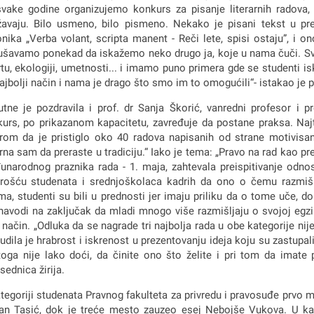
vake godine organizujemo konkurs za pisanje literarnih radova, j
žavaju. Bilo usmeno, bilo pismeno. Nekako je pisani tekst u pr
nika „Verba volant, scripta manent - Reči lete, spisi ostaju”, i o
šavamo ponekad da iskažemo neko drugo ja, koje u nama čuči. Svi 
tu, ekologiji, umetnosti... i imamo puno primera gde se studenti i
ajbolji način i nama je drago što smo im to omogućili“- istakao je pr
utne je pozdravila i prof. dr Sanja Škorić, vanredni profesor i p
urs, po prikazanom kapacitetu, zavređuje da postane praksa. Najt
rom da je pristiglo oko 40 radova napisanih od strane motivisani
rna sam da preraste u tradiciju.“ Iako je tema: „Pravo na rad kao
narodnog praznika rada - 1. maja, zahtevala preispitivanje odnos
rošću studenata i srednjoškolaca kadrih da ono o čemu razmišl
ma, studenti su bili u prednosti jer imaju priliku da o tome uče, do
navodi na zaključak da mladi mnogo više razmišljaju o svojoj egziste
 način. „Odluka da se nagrade tri najbolja rada u obe kategorije ni
udila je hrabrost i iskrenost u prezentovanju ideja koju su zastupal
oga nije lako doći, da činite ono što želite i pri tom da imate p
sednica žirija.
tegoriji studenata Pravnog fakulteta za privredu i pravosuđe prvo 
an Tasić, dok je treće mesto zauzeo esej Nebojše Vukova. U kateg