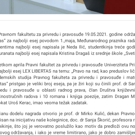
ravnom fakultetu za privredu i pravosuđe 19.05.2021. godine održ
tas” za najbolji esej povodom 1.,maja, Međunarodnog praznika rada
entima najbolji esej napisala je Neda Ilić, studentkinja treće go
ranata najbolji esej napisala Kristina Dragaš iz srednje škole ,,Sve
tkom aprila Pravni fakultet za privredu i pravosuđe Univerziteta 
ajbolji esej LEX LIBERTAS na temu: „Pravo na rad, kao preduslov li
emskih studija Pravnog fakulteta za privredu i pravosuđe i matu
rtas“ pristgao je veliki broj eseja, pa je žiri koji su činili prof. d
redu i pravosuđe u oblasti radnog prava, član Društva književ
nostručnih radova i 10 romana i knjiga poezije, zatim Dragan Mark
kat Uroš Kerac, imao veoma težak zadatak.
anu dodelu nagrada otvorio je prof. dr Mirko Kulić, dekan Pravnog
isan na inicijativu naše koleginice, doc. dr Sanja Škorić, profesora 
ikinje, što joj je verovatno poslužilo kao motiv da predloži ovu n
ovog održavanja, i iako je vreme limitirano, jako je dobro zamišlje