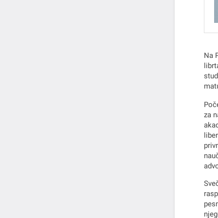
Na P
libr
stud
matu
Poče
za n
akad
libe
priv
nauč
advo
Sveč
rasp
pesn
njeg