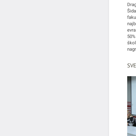
Drag
Šida
faku
najb
evra
50% 
škol
nagr
SVE