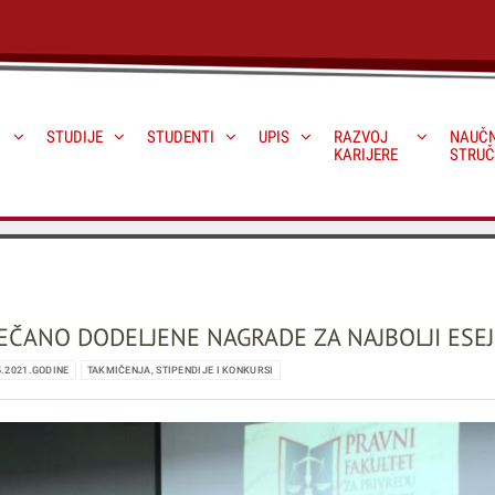
STUDIJE
STUDENTI
UPIS
RAZVOJ
NAUČN
KARIJERE
STRUČ
EČANO DODELJENE NAGRADE ZA NAJBOLJI ESEJ
5.2021.GODINE
TAKMIČENJA, STIPENDIJE I KONKURSI