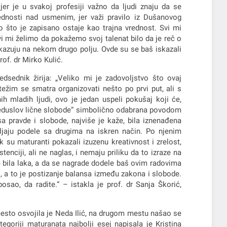
er je u svakoj profesiji važno da ljudi znaju da se
ednosti nad usmenim, jer važi pravilo iz Dušanovog
no što je zapisano ostaje kao trajna vrednost. Svi mi
mi želimo da pokažemo svoj talenat bilo da je reč o
skazuju na nekom drugo polju. Ovde su se baš iskazali
of. dr Mirko Kulić.
redsednik žirija: „Veliko mi je zadovoljstvo što ovaj
ežim se smatra organizovati nešto po prvi put, ali s
h mladih ljudi, ovo je jedan uspeli pokušaj koji će,
 preduslov lične slobode“ simbolično odabrana povodom
a pravde i slobode, najviše je kaže, bila iznenađena
jaju podele sa drugima na iskren način. Po njenim
k su maturanti pokazali izuzenu kreativnost i zrelost,
nciji, ali ne naglas, i nemaju priliku da to izraze na
je bila laka, a da se nagrade dodele baš ovim radovima
i, a to je postizanje balansa između zakona i slobode.
osao, da radite.“ – istakla je prof. dr Sanja Škorić,
mesto osvojila je Neda Ilić, na drugom mestu našao se
oriji maturanata najbolji esej napisala je Kristina