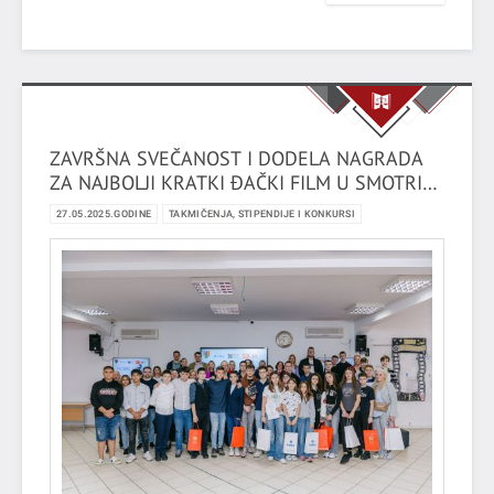
ZAVRŠNA SVEČANOST I DODELA NAGRADA
ZA NAJBOLJI KRATKI ĐAČKI FILM U SMOTRI
KRATKOG ĐAČKOG FILMA - FILMIĆ 2025
27.05.2025.GODINE
TAKMIČENJA, STIPENDIJE I KONKURSI