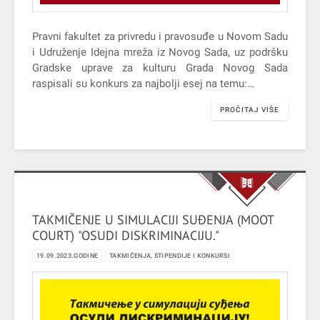
Pravni fakultet za privredu i pravosuđe u Novom Sadu
i Udruženje Idejna mreža iz Novog Sada, uz podršku
Gradske uprave za kulturu Grada Novog Sada
raspisali su konkurs za najbolji esej na temu:…
PROČITAJ VIŠE
TAKMIČENJE U SIMULACIJI SUĐENJA (MOOT
COURT) "OSUDI DISKRIMINACIJU."
19.09.2023.GODINE
TAKMIČENJA, STIPENDIJE I KONKURSI