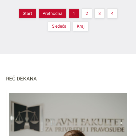
Start
Prethodna
1
2
3
4
Sledeća
Kraj
REČ DEKANA