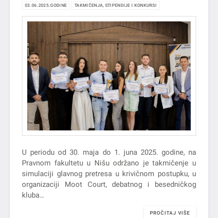
03.06.2025.GODINE
TAKMIČENJA, STIPENDIJE I KONKURSI
U periodu od 30. maja do 1. juna 2025. godine, na
Pravnom fakultetu u Nišu održano je takmičenje u
simulaciji glavnog pretresa u krivičnom postupku, u
organizaciji Moot Court, debatnog i besedničkog
kluba…
PROČITAJ VIŠE