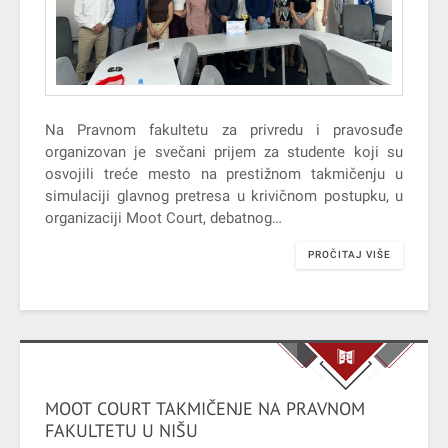
Na Pravnom fakultetu za privredu i pravosuđe
organizovan je svečani prijem za studente koji su
osvojili treće mesto na prestižnom takmičenju u
simulaciji glavnog pretresa u krivičnom postupku, u
organizaciji Moot Court, debatnog…
PROČITAJ VIŠE
MOOT COURT TAKMIČENJE NA PRAVNOM
FAKULTETU U NIŠU