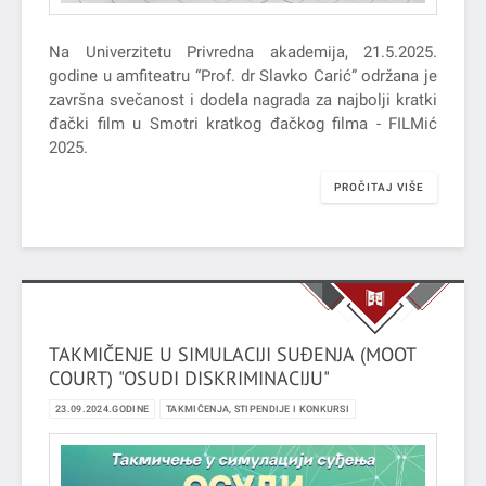
Na Univerzitetu Privredna akademija, 21.5.2025.
godine u amfiteatru “Prof. dr Slavko Carić” održana je
završna svečanost i dodela nagrada za najbolji kratki
đački film u Smotri kratkog đačkog filma - FILMić
2025.
PROČITAJ VIŠE
TAKMIČENJE U SIMULACIJI SUĐENJA (MOOT
COURT) "OSUDI DISKRIMINACIJU"
23.09.2024.GODINE
TAKMIČENJA, STIPENDIJE I KONKURSI