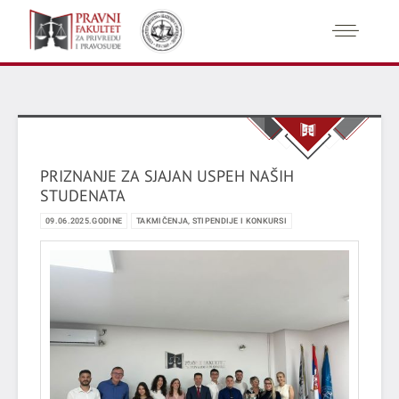
PRIZNANJE ZA SJAJAN USPEH NAŠIH
STUDENATA
09.06.2025.GODINE
TAKMIČENJA, STIPENDIJE I KONKURSI