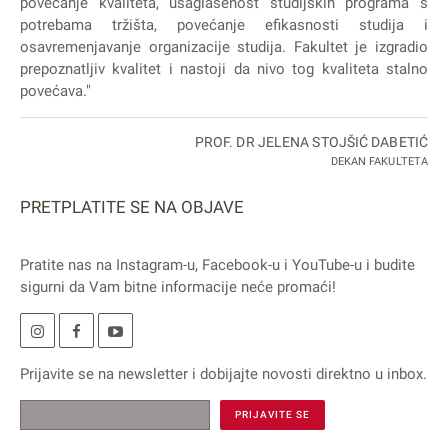
povećanje kvaliteta, usaglašenost studijskih programa s
potrebama tržišta, povećanje efikasnosti studija i
osavremenjavanje organizacije studija. Fakultet je izgradio
prepoznatljiv kvalitet i nastoji da nivo tog kvaliteta stalno
povećava."
PROF. DR JELENA STOJŠIĆ DABETIĆ
DEKAN FAKULTETA
PRETPLATITE SE NA OBJAVE
Pratite nas na
Instagram
-u,
Facebook
-u i
YouTube
-u i budite
sigurni da Vam bitne informacije neće promaći!
Prijavite se na
newsletter
i dobijajte novosti direktno u inbox.