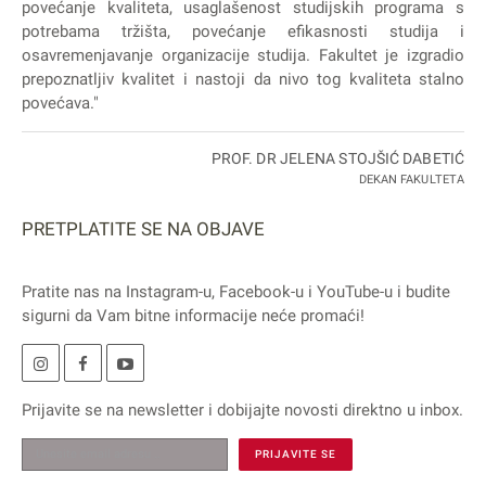
povećanje kvaliteta, usaglašenost studijskih programa s
potrebama tržišta, povećanje efikasnosti studija i
osavremenjavanje organizacije studija. Fakultet je izgradio
prepoznatljiv kvalitet i nastoji da nivo tog kvaliteta stalno
povećava."
PROF. DR JELENA STOJŠIĆ DABETIĆ
DEKAN FAKULTETA
PRETPLATITE SE NA OBJAVE
Pratite nas na
Instagram
-u,
Facebook
-u i
YouTube
-u i budite
sigurni da Vam bitne informacije neće promaći!
Prijavite se na
newsletter
i dobijajte novosti direktno u inbox.