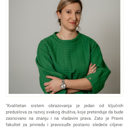
"Kvalitetan sistem obrazovanja je jedan od ključnih
preduslova za razvoj svakog društva, koje pretenduje da bude
zasnovano na znanju i na vladavini prava. Zato je Pravni
fakultet za privredu i pravosuđe postavio sledeće ciljeve: