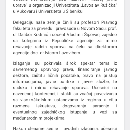
uprave" u organizaciji Univerziteta „Lavoslav Ružička“
u Vukovaru i Univerziteta u Šibeniku.
Delegaciju naše zemlje činili su profesori Pravnog
fakulteta za privredu i pravosuđe u Novom Sadu: prof.
dr Dalibor Krstinić i docent Vladimir Šipovac, zajedno
sa kolegama iz Republičke agencije za mirno
rešavanje radnih sporova na čelu sa direktorom
agencije doc. dr Ivicom Lazovićem.
Izlaganja su pokrivala širok spektar tema iz
savremenog upravnog prava, financiranje javnog
sektora, zaštitu ličnih podataka, pravo na pristup
informacijama, javne politike i javne službe, te
sudsko i mirno rešavanje sporova. Učesnici na
navedenoj konferenciji istakli su značaj povezivanja
sa visokoškolskim ustanovama iz regiona u cilju
razmene iskustava, dogovaranja saradnje i
eventualnog zajedničkog istupanja u vezi sa
međunarodnim projektima.
Nakon plenarne sesije i uvodnih izlaganja, učesnici