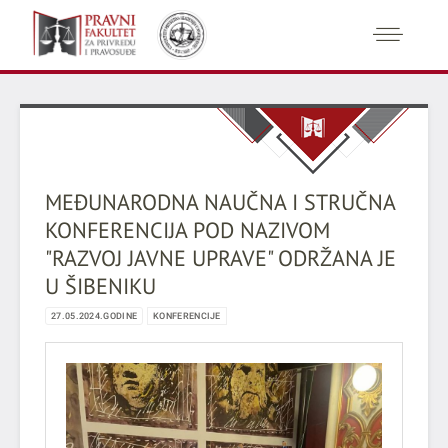
MEĐUNARODNA NAUČNA I STRUČNA
KONFERENCIJA POD NAZIVOM
"RAZVOJ JAVNE UPRAVE" ODRŽANA JE
U ŠIBENIKU
27.05.2024.GODINE
KONFERENCIJE