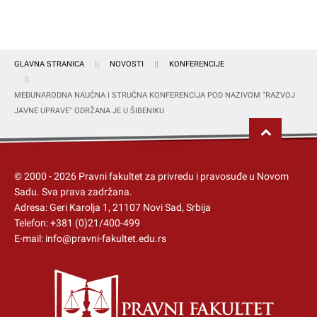
GLAVNA STRANICA
NOVOSTI
KONFERENCIJE
MEĐUNARODNA NAUČNA I STRUČNA KONFERENCIJA POD NAZIVOM "RAZVOJ
JAVNE UPRAVE" ODRŽANA JE U ŠIBENIKU
© 2000 -
2026
Pravni fakultet za privredu i pravosuđe u Novom
Sadu
. Sva prava zadržana.
Adresa: Geri Karolja 1, 21107 Novi Sad, Srbija
Telefon:
+381 (0)21/400-499
E-mail:
info@pravni-fakultet.edu.rs