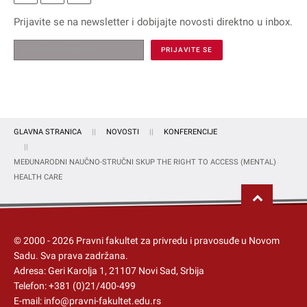
Prijavite se na
newsletter
i dobijajte novosti direktno u inbox.
GLAVNA STRANICA
NOVOSTI
KONFERENCIJE
MEĐUNARODNI NAUČNO-STRUČNI SKUP THE RIGHT TO ACCESS (MENTAL)
HEALTH CARE
© 2000 -
2026
Pravni fakultet za privredu i pravosuđe u Novom
Sadu
. Sva prava zadržana.
Adresa: Geri Karolja 1, 21107 Novi Sad, Srbija
Telefon:
+381 (0)21/400-499
E-mail:
info@pravni-fakultet.edu.rs