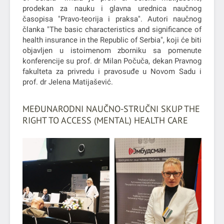
prodekan za nauku i glavna urednica naučnog
časopisa "Pravo-teorija i praksa". Autori naučnog
članka "The basic characteristics and significance of
health insurance in the Republic of Serbia", koji će biti
objavljen u istoimenom zborniku sa pomenute
konferencije su prof. dr Milan Počuča, dekan Pravnog
fakulteta za privredu i pravosuđe u Novom Sadu i
prof. dr Jelena Matijašević.
MEĐUNARODNI NAUČNO-STRUČNI SKUP THE
RIGHT TO ACCESS (MENTAL) HEALTH CARE