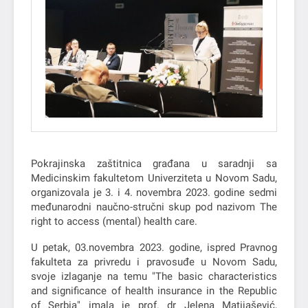
Pokrajinska zaštitnica građana u saradnji sa
Medicinskim fakultetom Univerziteta u Novom Sadu,
organizovala je 3. i 4. novembra 2023. godine sedmi
međunarodni naučno-stručni skup pod nazivom The
right to access (mental) health care.
U petak, 03.novembra 2023. godine, ispred Pravnog
fakulteta za privredu i pravosuđe u Novom Sadu,
svoje izlaganje na temu "The basic characteristics
and significance of health insurance in the Republic
of Serbia" imala je prof. dr Jelena Matijašević,