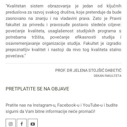
"Kvalitetan sistem obrazovanja je jedan od ključnih
preduslova za razvoj svakog društva, koje pretenduje da bude
zasnovano na znanju i na vladavini prava. Zato je Pravni
fakultet za privredu i pravosuđe postavio sledeće ciljeve:
povećanje kvaliteta, usaglašenost studijskih programa s
potrebama tržišta, povećanje efikasnosti studija i
osavremenjavanje organizacije studija. Fakultet je izgradio
prepoznatljiv kvalitet i nastoji da nivo tog kvaliteta stalno
povećava."
PROF. DR JELENA STOJŠIĆ DABETIĆ
DEKAN FAKULTETA
PRETPLATITE SE NA OBJAVE
Pratite nas na
Instagram
-u,
Facebook
-u i
YouTube
-u i budite
sigurni da Vam bitne informacije neće promaći!