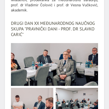
Mladenov, prodekanka za međunarodnu saradnju,
prof. dr Vladimir Čolović i prof. dr Vesna Vučković,
akademik.
DRUGI DAN XX MEĐUNARODNOG NAUČNOG
SKUPA "PRAVNIČKI DANI - PROF. DR SLAVKO
CARIĆ"