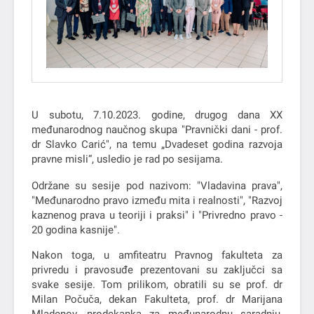
U subotu, 7.10.2023. godine, drugog dana XX
međunarodnog naučnog skupa "Pravnički dani - prof.
dr Slavko Carić", na temu „Dvadeset godina razvoja
pravne misli“, usledio je rad po sesijama.
Održane su sesije pod nazivom: "Vladavina prava",
"Međunarodno pravo između mita i realnosti", "Razvoj
kaznenog prava u teoriji i praksi" i "Privredno pravo -
20 godina kasnije".
Nakon toga, u amfiteatru Pravnog fakulteta za
privredu i pravosuđe prezentovani su zaključci sa
svake sesije. Tom prilikom, obratili su se prof. dr
Milan Počuča, dekan Fakulteta, prof. dr Marijana