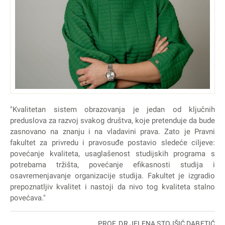
"Kvalitetan sistem obrazovanja je jedan od ključnih
preduslova za razvoj svakog društva, koje pretenduje da bude
zasnovano na znanju i na vladavini prava. Zato je Pravni
fakultet za privredu i pravosuđe postavio sledeće ciljeve:
povećanje kvaliteta, usaglašenost studijskih programa s
potrebama tržišta, povećanje efikasnosti studija i
osavremenjavanje organizacije studija. Fakultet je izgradio
prepoznatljiv kvalitet i nastoji da nivo tog kvaliteta stalno
povećava."
PROF. DR JELENA STOJŠIĆ DABETIĆ