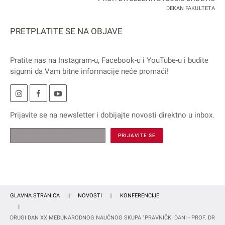
DEKAN FAKULTETA
PRETPLATITE SE NA OBJAVE
Pratite nas na
Instagram
-u,
Facebook
-u i
YouTube
-u i budite
sigurni da Vam bitne informacije neće promaći!
Prijavite se na
newsletter
i dobijajte novosti direktno u inbox.
GLAVNA STRANICA
NOVOSTI
KONFERENCIJE
DRUGI DAN XX MEĐUNARODNOG NAUČNOG SKUPA "PRAVNIČKI DANI - PROF. DR