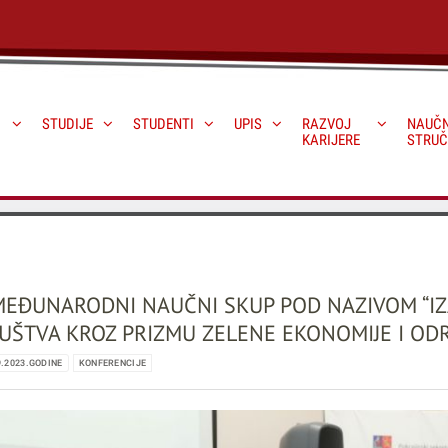
STUDIJE
STUDENTI
UPIS
RAZVOJ
NAUČN
KARIJERE
STRUČ
 MEĐUNARODNI NAUČNI SKUP POD NAZIVOM “I
UŠTVA KROZ PRIZMU ZELENE EKONOMIJE I ODR
9.2023.GODINE
KONFERENCIJE