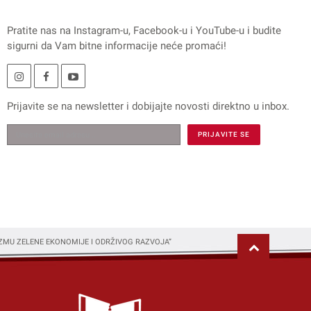
Pratite nas na
Instagram
-u,
Facebook
-u i
YouTube
-u i budite
sigurni da Vam bitne informacije neće promaći!
Prijavite se na
newsletter
i dobijajte novosti direktno u inbox.
ZMU ZELENE EKONOMIJE I ODRŽIVOG RAZVOJA”