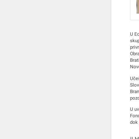
U Ed
sku
priv
Obra
Brat
Novo
Učeš
Slov
Bran
pozd
U uv
Fond
dok 
II 