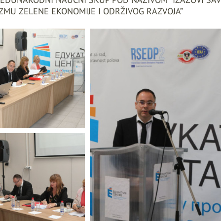
ZMU ZELENE EKONOMIJE I ODRŽIVOG RAZVOJA”