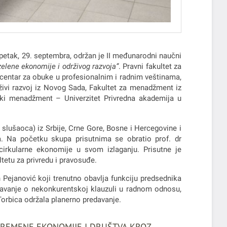
etak, 29. septembra, održan je II međunarodni naučni
elene ekonomije i održivog razvoja”
. Pravni fakultet za
 centar za obuke u profesionalnim i radnim veštinama,
rživi razvoj iz Novog Sada, Fakultet za menadžment iz
rski menadžment – Univerzitet Privredna akademija u
lušaoca) iz Srbije, Crne Gore, Bosne i Hercegovine i
a. Na početku skupa prisutnima se obratio prof. dr
 cirkularne ekonomije u svom izlaganju. Prisutne je
tetu za privredu i pravosuđe.
Pejanović koji trenutno obavlja funkciju predsednika
edavanje o nekonkurentskoj klauzuli u radnom odnosu,
Torbica održala planerno predavanje.
VREMENE EKONOMIJE I DRUŠTVA KROZ