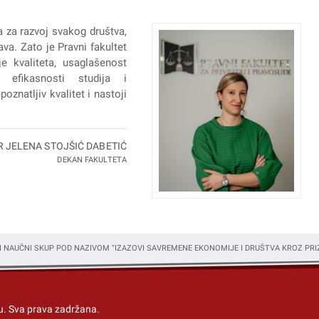
a za razvoj svakog društva,
va. Zato je Pravni fakultet
e kvaliteta, usaglašenost
 efikasnosti studija i
oznatljiv kvalitet i nastoji
R JELENA STOJŠIĆ DABETIĆ
DEKAN FAKULTETA
I NAUČNI SKUP POD NAZIVOM “IZAZOVI SAVREMENE EKONOMIJE I DRUŠTVA KROZ PRI
u
. Sva prava zadržana.