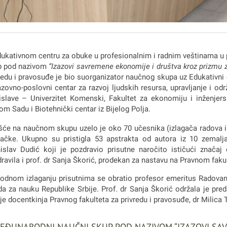
ukativnom centru za obuke u profesionalnim i radnim veštinama u p
p pod nazivom
“Izazovi savremene ekonomije i društva kroz prizmu z
redu i pravosuđe je bio suorganizator naučnog skupa uz Edukativni
zovno-poslovni centar za razvoj ljudskih resursa, upravljanje i od
islave – Univerzitet Komenski, Fakultet za ekonomiju i inženje
m Sadu i Biotehnički centar iz Bijelog Polja.
će na naučnom skupu uzelo je oko 70 učesnika (izlagača radova i s
ačke. Ukupno su pristigla 53 apstrakta od autora iz 10 zemalj
islav Dudić koji je pozdravio prisutne naročito ističući značaj
ravila i prof. dr Sanja Škorić, prodekan za nastavu na Pravnom fakul
odnom izlaganju prisutnima se obratio profesor emeritus Radovan 
a za nauku Republike Srbije. Prof. dr Sanja Škorić održala je pr
je docentkinja Pravnog fakulteta za privredu i pravosuđe, dr Milica 
MEĐUNARODNI NAUČNI SKUP POD NAZIVOM “IZAZOVI SA