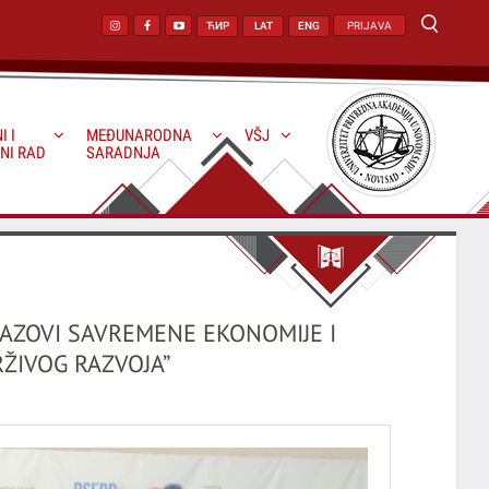
ЋИР
LAT
ENG
PRIJAVA
I I
MEĐUNARODNA
VŠJ
NI RAD
SARADNJA
ZAZOVI SAVREMENE EKONOMIJE I
ŽIVOG RAZVOJA”