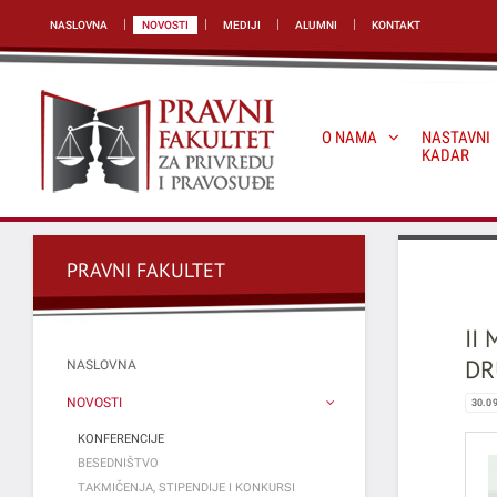
NASLOVNA
NOVOSTI
MEDIJI
ALUMNI
KONTAKT
O NAMA
NASTAVNI
KADAR
PRAVNI FAKULTET
II
DR
NASLOVNA
NOVOSTI
30.0
KONFERENCIJE
BESEDNIŠTVO
TAKMIČENJA, STIPENDIJE I KONKURSI