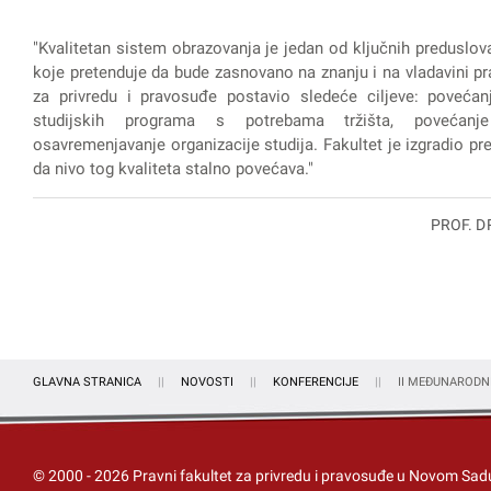
"Kvalitetan sistem obrazovanja je jedan od ključnih preduslov
koje pretenduje da bude zasnovano na znanju i na vladavini pra
za privredu i pravosuđe postavio sledeće ciljeve: povećanj
studijskih programa s potrebama tržišta, povećanje
osavremenjavanje organizacije studija. Fakultet je izgradio prep
da nivo tog kvaliteta stalno povećava."
PROF. D
GLAVNA STRANICA
NOVOSTI
KONFERENCIJE
II MEĐUNARODN
© 2000 -
2026
Pravni fakultet za privredu i pravosuđe u Novom Sad