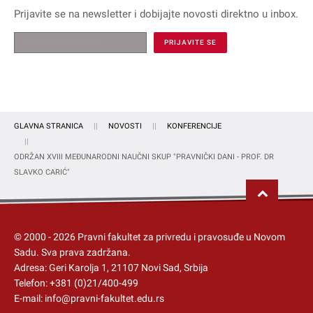
Prijavite se na
newsletter
i dobijajte novosti direktno u inbox.
GLAVNA STRANICA
NOVOSTI
KONFERENCIJE
ODRŽAN XVIII MEĐUNARODNI NAUČNI SKUP "PRAVNIČKI DANI - PROF. DR
SLAVKO CARIĆ"
© 2000 -
2026
Pravni fakultet za privredu i pravosuđe u Novom
Sadu
. Sva prava zadržana.
Adresa: Geri Karolja 1, 21107 Novi Sad, Srbija
Telefon:
+381 (0)21/400-499
E-mail:
info@pravni-fakultet.edu.rs