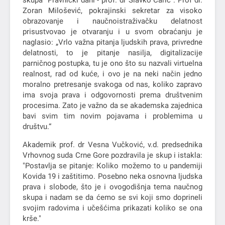
skupa "Pravnički dani - prof. dr Slavko Carić". Prof dr.
Zoran Milošević, pokrajinski sekretar za visoko
obrazovanje i naučnoistraživačku delatnost
prisustvovao je otvaranju i u svom obraćanju je
naglasio: „Vrlo važna pitanja ljudskih prava, privredne
delatnosti, to je pitanje nasilja, digitalizacije
parničnog postupka, tu je ono što su nazvali virtuelna
realnost, rad od kuće, i ovo je na neki način jedno
moralno pretresanje svakoga od nas, koliko zapravo
ima svoja prava i odgovornosti prema društvenim
procesima. Zato je važno da se akademska zajednica
bavi svim tim novim pojavama i problemima u
društvu.“
Akademik prof. dr Vesna Vučković, v.d. predsednika
Vrhovnog suda Crne Gore pozdravila je skup i istakla:
"Postavlja se pitanje: Кoliko možemo to u pandemiji
Кovida 19 i zaštitimo. Posebno neka osnovna ljudska
prava i slobode, što je i ovogodišnja tema naučnog
skupa i nadam se da ćemo se svi koji smo doprineli
svojim radovima i učešćima prikazati koliko se ona
krše."