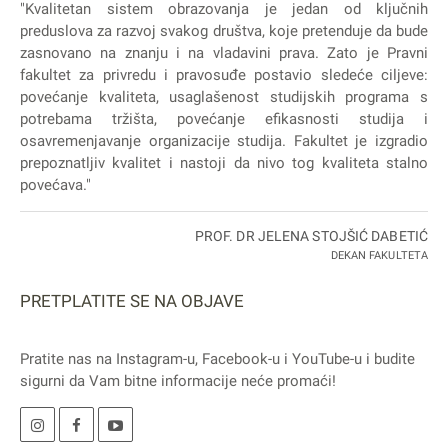
"Kvalitetan sistem obrazovanja je jedan od ključnih
preduslova za razvoj svakog društva, koje pretenduje da bude
zasnovano na znanju i na vladavini prava. Zato je Pravni
fakultet za privredu i pravosuđe postavio sledeće ciljeve:
povećanje kvaliteta, usaglašenost studijskih programa s
potrebama tržišta, povećanje efikasnosti studija i
osavremenjavanje organizacije studija. Fakultet je izgradio
prepoznatljiv kvalitet i nastoji da nivo tog kvaliteta stalno
povećava."
PROF. DR JELENA STOJŠIĆ DABETIĆ
DEKAN FAKULTETA
PRETPLATITE SE NA OBJAVE
Pratite nas na
Instagram
-u,
Facebook
-u i
YouTube
-u i budite
sigurni da Vam bitne informacije neće promaći!