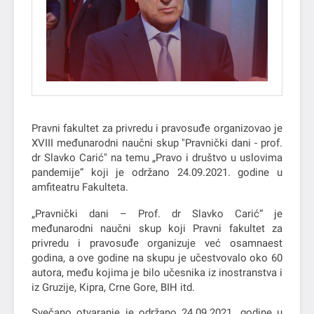
Pravni fakultet za privredu i pravosuđe organizovao je
XVIII međunarodni naučni skup "Pravnički dani - prof.
dr Slavko Carić" na temu „Pravo i društvo u uslovima
pandemije“ koji je održano 24.09.2021. godine u
amfiteatru Fakulteta.
„Pravnički dani – Prof. dr Slavko Carić“ je
međunarodni naučni skup koji Pravni fakultet za
privredu i pravosuđe organizuje već osamnaest
godina, a ove godine na skupu je učestvovalo oko 60
autora, među kojima je bilo učesnika iz inostranstva i
iz Gruzije, Кipra, Crne Gore, BIH itd.
Svečano otvaranje je održano 24.09.2021. godine u