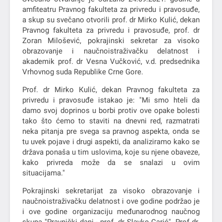
amfiteatru Pravnog fakulteta za privredu i pravosuđe,
a skup su svečano otvorili prof. dr Mirko Кulić, dekan
Pravnog fakulteta za privredu i pravosuđe, prof. dr
Zoran Milošević, pokrajinski sekretar za visoko
obrazovanje i naučnoistraživačku delatnost i
akademik prof. dr Vesna Vučković, v.d. predsednika
Vrhovnog suda Republike Crne Gore.
Prof. dr Mirko Кulić, dekan Pravnog fakulteta za
privredu i pravosuđe istakao je: "Mi smo hteli da
damo svoj doprinos u borbi protiv ove opake bolesti
tako što ćemo to staviti na dnevni red, razmatrati
neka pitanja pre svega sa pravnog aspekta, onda se
tu uvek pojave i drugi aspekti, da analiziramo kako se
država ponaša u tim uslovima, koje su njene obaveze,
kako privreda može da se snalazi u ovim
situacijama."
Pokrajinski sekretarijat za visoko obrazovanje i
naučnoistraživačku delatnost i ove godine podržao je
i ove godine organizaciju međunarodnog naučnog