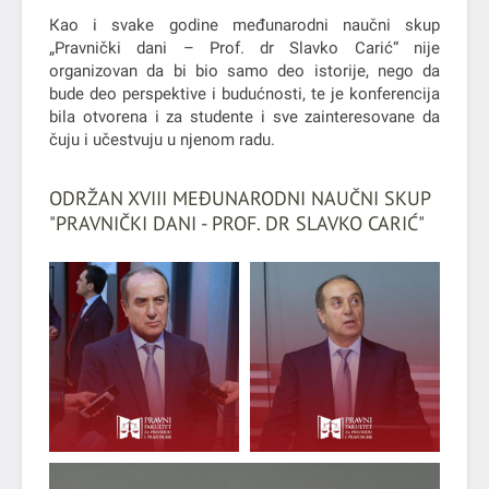
Кao i svake godine međunarodni naučni skup
„Pravnički dani – Prof. dr Slavko Carić“ nije
organizovan da bi bio samo deo istorije, nego da
bude deo perspektive i budućnosti, te je konferencija
bila otvorena i za studente i sve zainteresovane da
čuju i učestvuju u njenom radu.
ODRŽAN XVIII MEĐUNARODNI NAUČNI SKUP
"PRAVNIČKI DANI - PROF. DR SLAVKO CARIĆ"