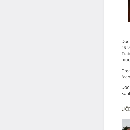
Doc.
19.9
Trai
pro
Orga
teac
Doc.
konf
UČE