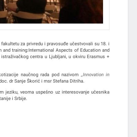
fakultetu za privredu i pravosuđe učestvovali su 18. i
 and training:International Aspects of Education and
g istraživačkog centra u Ljubljani, u okviru Erasmus +
 i kotizacije naučnog rada pod nazivom
,,Innovation in
oc. dr Sanje Škorić i msr Stefana Ditriha.
kom jeziku, veoma uspešno uz interesovanje učesnika
nije i Srbije.