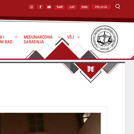
ЋИР
LAT
ENG
PRIJAVA
I I
MEĐUNARODNA
VŠJ
NI RAD
SARADNJA