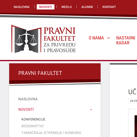
NASLOVNA
NOVOSTI
MEDIJI
ALUMNI
KONTAKT
O NAMA
NASTAVNI
KADAR
PRAVNI FAKULTET
UČ
NASLOVNA
24.0
NOVOSTI
KONFERENCIJE
BESEDNIŠTVO
TAKMIČENJA, STIPENDIJE I KONKURSI