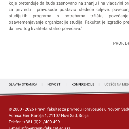
koje pretenduje da bude zasnovano na znanju i na vladavini pra
za privredu i pravosuđe postavio sledeće ciljeve: povećanj
studijskih programa s potrebama tržišta, povećanje
osavremenjavanje organizacije studija. Fakultet je izgradio prep
da nivo tog kvaliteta stalno povećava."
PROF. D
GLAVNA STRANICA
NOVOSTI
KONFERENCIJE
UČEŠĆE NA MEĐ
© 2000 -
2026
Pravni fakultet za privredu i pravosuđe u Novom Sad
Adresa: Geri Karolja 1, 21107 Novi Sad, Srbija
Telefon:
+381 (0)21/400-499
E-mail:
info@pravni-fakultet.edu.rs