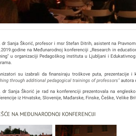
 dr Sanja Škorić, profesor i msr Stefan Ditrih, asistent na Pravnom 
.2019.godine na Međunarodnoj konferenciji ,,Research in education
ning" u organizaciji Pedagoškog instituta u Ljubljani i Edukativno
grama.
nizatori su izabrali da finansiraju troškove puta, prezentacije
hing through additional pedagogical trainings of professors"
autora d
 dr Sanja Škorić je rad na konferenciji prezentovala na engles
erencije iz Hrvatske, Slovenije, Mađarske, Finske, Češke, Velike Brita
ŠĆE NA MEĐUNARODNOJ KONFERENCIJI