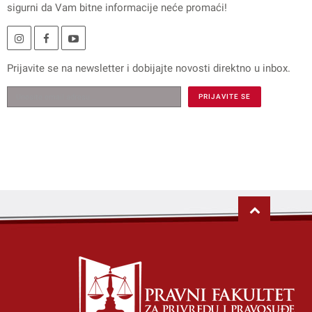
sigurni da Vam bitne informacije neće promaći!
Prijavite se na
newsletter
i dobijajte novosti direktno u inbox.