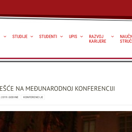
STUDIJE
STUDENTI
UPIS
RAZVOJ
NAUČN
KARIJERE
STRUČ
EŠĆE NA MEĐUNARODNOJ KONFERENCIJI
9.2019.GODINE
KONFERENCIJE