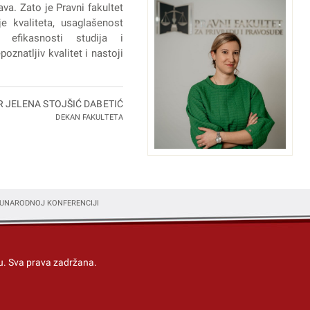
va. Zato je Pravni fakultet
e kvaliteta, usaglašenost
 efikasnosti studija i
oznatljiv kvalitet i nastoji
R JELENA STOJŠIĆ DABETIĆ
DEKAN FAKULTETA
UNARODNOJ KONFERENCIJI
u
. Sva prava zadržana.