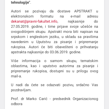
tehnologije"
.
Autori se pozivaju da dostave APSTRAKT u
elektronskom formatu na e-mail adresu
dekanat@pravni-fakultet.info
, najkasnije do
27.05.2019. godine, i time prijave svoje učešće na
ovogodišnjem skupu. Apstrakt mora biti napisan na
srpskom i engleskom jeziku, u skladu sa pravilima
navedenim u Uputstvu za pisanje i pripremanje
rukopisa. Autori će biti obavešteni o prihvatanju
apstrakta najkasnije do 03.06.2019. godine.
Više informacija o samom skupu, tematskim
oblastima, kao i uputstvo autorima za pisanje i
pripremanje rukopisa, dostupni su u prilogu ovog
mail-a.
U nadi da ćete se odazvati pozivu, srdačno Vas
pozdravljam.
Prof. dr Marko Carić - predsednik Organizacionog
odbora