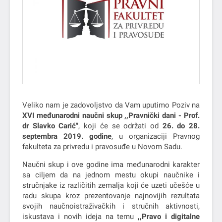
Veliko nam je zadovoljstvo da Vam uputimo Poziv na
XVI međunarodni naučni skup ,,Pravnički dani - Prof.
dr Slavko Carić"
, koji će se održati od
26. do 28.
septembra 2019. godine
, u organizaciji Pravnog
fakulteta za privredu i pravosuđe u Novom Sadu.
Naučni skup i ove godine ima međunarodni karakter
sa ciljem da na jednom mestu okupi naučnike i
stručnjake iz različitih zemalja koji će uzeti učešće u
radu skupa kroz prezentovanje najnovijih rezultata
svojih naučnoistraživačkih i stručnih aktivnosti,
iskustava i novih ideja na temu
,,Pravo i digitalne