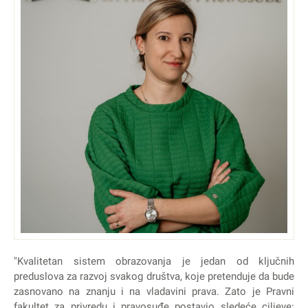
"Kvalitetan sistem obrazovanja je jedan od ključnih
preduslova za razvoj svakog društva, koje pretenduje da bude
zasnovano na znanju i na vladavini prava. Zato je Pravni
fakultet za privredu i pravosuđe postavio sledeće ciljeve: