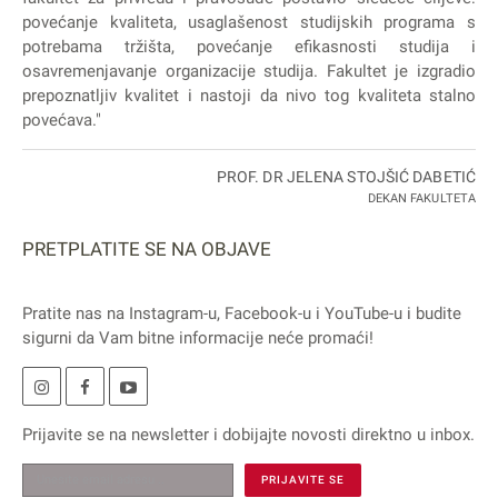
povećanje kvaliteta, usaglašenost studijskih programa s
potrebama tržišta, povećanje efikasnosti studija i
osavremenjavanje organizacije studija. Fakultet je izgradio
prepoznatljiv kvalitet i nastoji da nivo tog kvaliteta stalno
povećava."
PROF. DR JELENA STOJŠIĆ DABETIĆ
DEKAN FAKULTETA
PRETPLATITE SE NA OBJAVE
Pratite nas na
Instagram
-u,
Facebook
-u i
YouTube
-u i budite
sigurni da Vam bitne informacije neće promaći!
Prijavite se na
newsletter
i dobijajte novosti direktno u inbox.