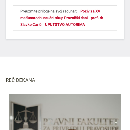
Preuzmite priloge na svoj računar:
Poziv za XVI
međunarodni naučni skup Pravnički dani - prof. dr
Slavko Carić
UPUTSTVO AUTORIMA
REČ DEKANA