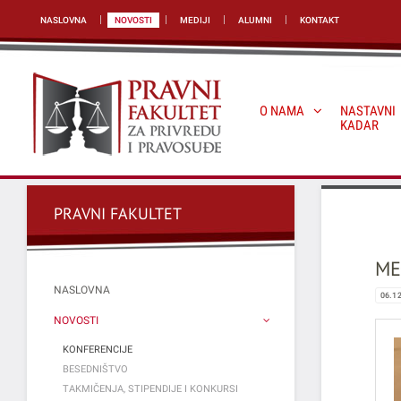
NASLOVNA
NOVOSTI
MEDIJI
ALUMNI
KONTAKT
O NAMA
NASTAVNI
KADAR
PRAVNI FAKULTET
ME
NASLOVNA
06.1
NOVOSTI
KONFERENCIJE
BESEDNIŠTVO
TAKMIČENJA, STIPENDIJE I KONKURSI