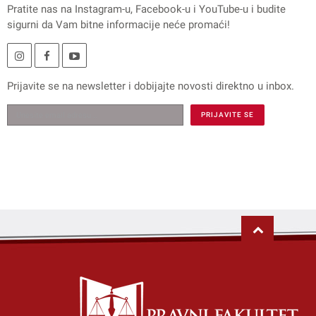
Pratite nas na
Instagram
-u,
Facebook
-u i
YouTube
-u i budite
sigurni da Vam bitne informacije neće promaći!
Prijavite se na
newsletter
i dobijajte novosti direktno u inbox.