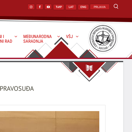
ЋИР
LAT
ENG
PRIJAVA
I I
MEĐUNARODNA
VŠJ
NI RAD
SARADNJA
 PRAVOSUĐA