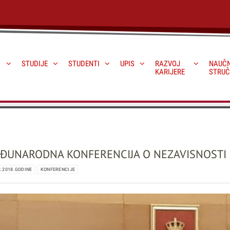
STUDIJE
STUDENTI
UPIS
RAZVOJ
NAUČN
KARIJERE
STRUČ
ĐUNARODNA KONFERENCIJA O NEZAVISNOSTI
2.2018.GODINE
KONFERENCIJE