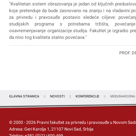
"Kvalitetan sistem obrazovanja je jedan od ključnih preduslov
koje pretenduje da bude zasnovano na znanju i na vladavini pra
za privredu i pravosuđe postavio sledeće ciljeve: povećanj
studijskih programa s potrebama tržišta, povećanje
osavremenjavanje organizacije studija. Fakultet je izgradio prep
da nivo tog kvaliteta stalno povećava."
PROF. D
GLAVNA STRANICA
NOVOSTI
KONFERENCIJE
MEĐUNARODNA 
© 2000 -
2026
Pravni fakultet za privredu i pravosuđe u Novom Sad
Adresa: Geri Karolja 1, 21107 Novi Sad, Srbija
Telefon:
+381 (0)21/400-499