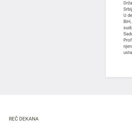
Drža
Srbij
U de
BiH,
sudi
Sad
Prof
njen
usta
REČ DEKANA