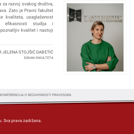
a za razvoj svakog društva,
va. Zato je Pravni fakultet
e kvaliteta, usaglašenost
 efikasnosti studija i
oznatljiv kvalitet i nastoji
R JELENA STOJŠIĆ DABETIĆ
DEKAN FAKULTETA
KONFERENCIJA O NEZAVISNOSTI PRAVOSUĐA
u
. Sva prava zadržana.