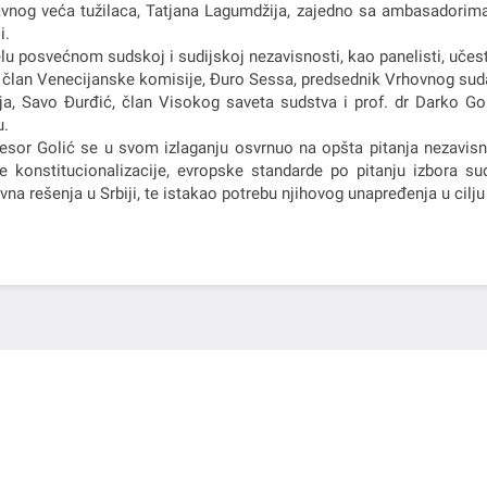
vnog veća tužilaca, Tatjana Lagumdžija, zajedno sa ambasadorima
i.
lu posvećnom sudskoj i sudijskoj nezavisnosti, kao panelisti, učes
 član Venecijanske komisije, Đuro Sessa, predsednik Vrhovnog sud
ja, Savo Đurđić, član Visokog saveta sudstva i prof. dr Darko Go
u.
esor Golić se u svom izlaganju osvrnuo na opšta pitanja nezavisno
e konstitucionalizacije, evropske standarde po pitanju izbora s
vna rešenja u Srbiji, te istakao potrebu njihovog unapređenja u cilјu