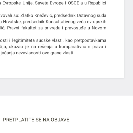
 Evropske Unije, Saveta Evrope i OSCE-a u Republici
tvovali su: Zlatko Knežević, predsednik Ustavnog suda
a Hrvatske, predsednik Konsultativnog veća evropskih
lić, Pravni fakultet za privredu i pravosuđe u Novom
sti i legitimiteta sudske vlasti, kao pretpostavkama
udija, ukazao je na rešenja u komparativnom pravu i
 jačanja nezavisnosti ove grane vlasti.
PRETPLATITE SE NA OBJAVE