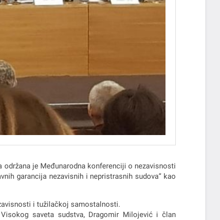
-a održana je Međunarodna konferenciji o nezavisnosti
vnih garancija nezavisnih i nepristrasnih sudova“ kao
avisnosti i tužilačkoj samostalnosti.
k Visokog saveta sudstva, Dragomir Milojević i član