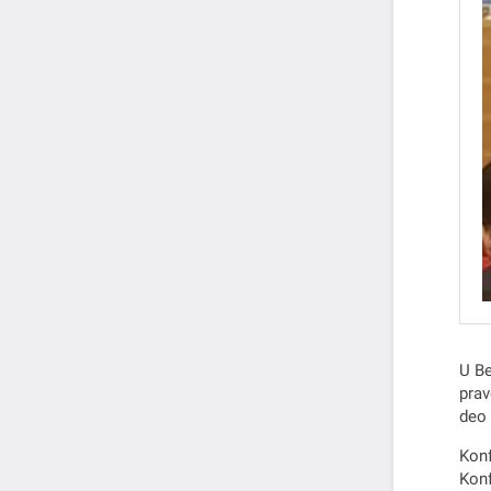
U Be
prav
deo 
Konf
Konf