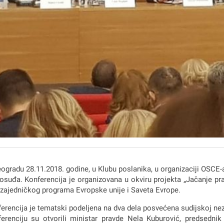
ogradu 28.11.2018. godine, u Klubu poslanika, u organizaciji OSCE
osuđa. Konferencija je organizovana u okviru projekta „Jačanje pra
zajedničkog programa Evropske unije i Saveta Evrope.
erencija je tematski podelјena na dva dela posvećena sudijskoj nez
erenciju su otvorili ministar pravde Nela Kuburović, predsedni