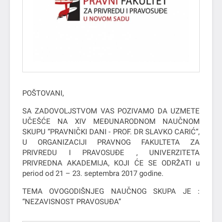
POŠTOVANI,
SA ZADOVOLJSTVOM VAS POZIVAMO DA UZMETE
UČEŠĆE NA XIV MEĐUNARODNOM NAUČNOM
SKUPU “PRAVNIČKI DANI - PROF. DR SLAVKO CARIĆ“,
U ORGANIZACIJI PRAVNOG FAKULTETA ZA
PRIVREDU I PRAVOSUĐE , UNIVERZITETA
PRIVREDNA AKADEMIJA, KOJI ĆE SE ODRŽATI u
period od 21 – 23. septembra 2017 godine.
TEMA OVOGODIŠNJEG NAUČNOG SKUPA JE :
“NEZAVISNOST PRAVOSUĐA”