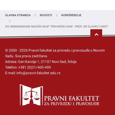
GLAVNA STRANICA
NOVOSTI
KONFERENCIJE
XIV MEĐUNARODNI NAUČNI SKUP “PRAVNIČKI DANI - PROF. DR SLAVKO CARIĆ“
© 2000 -
2026
Pravni fakultet za privredu i pravosuđe u Novom
Sadu
. Sva prava zadržana.
Adresa: Geri Karolja 1, 21107 Novi Sad, Srbija
Telefon:
+381 (0)21/400-499
E-mail:
info@pravni-fakultet.edu.rs