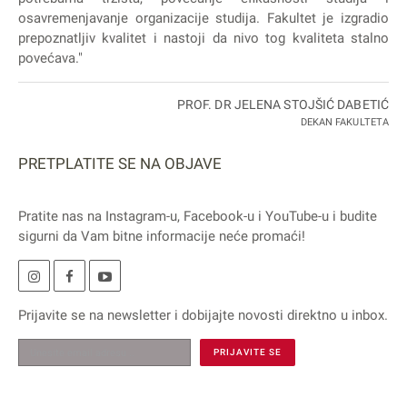
osavremenjavanje organizacije studija. Fakultet je izgradio
prepoznatljiv kvalitet i nastoji da nivo tog kvaliteta stalno
povećava."
PROF. DR JELENA STOJŠIĆ DABETIĆ
DEKAN FAKULTETA
PRETPLATITE SE NA OBJAVE
Pratite nas na
Instagram
-u,
Facebook
-u i
YouTube
-u i budite
sigurni da Vam bitne informacije neće promaći!
Prijavite se na
newsletter
i dobijajte novosti direktno u inbox.