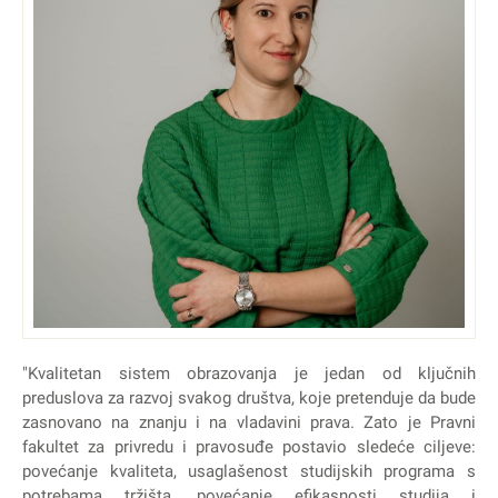
"Kvalitetan sistem obrazovanja je jedan od ključnih
preduslova za razvoj svakog društva, koje pretenduje da bude
zasnovano na znanju i na vladavini prava. Zato je Pravni
fakultet za privredu i pravosuđe postavio sledeće ciljeve:
povećanje kvaliteta, usaglašenost studijskih programa s
potrebama tržišta, povećanje efikasnosti studija i