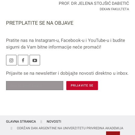
PROF. DR JELENA STOJŠIĆ DABETIĆ
DEKAN FAKULTETA
PRETPLATITE SE NA OBJAVE
Pratite nas na
Instagram
-u,
Facebook
-u i
YouTube
-u i budite
sigurni da Vam bitne informacije neće promaći!
Prijavite se na
newsletter
i dobijajte novosti direktno u inbox.
GLAVNA STRANICA
NOVOSTI
ODRŽAN DAN ARGENTINE NA UNIVERZITETU PRIVREDNA AKADEMIJA