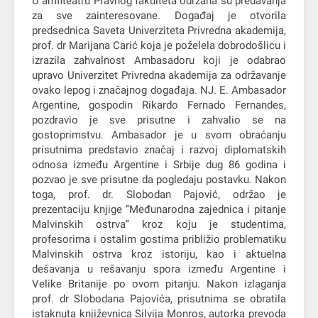
U amfiteatru Pravnog fakulteta održana su predavanja
za sve zainteresovane. Događaj je otvorila
predsednica Saveta Univerziteta Privredna akademija,
prof. dr Marijana Carić koja je poželela dobrodošlicu i
izrazila zahvalnost Ambasadoru koji je odabrao
upravo Univerzitet Privredna akademija za održavanje
ovako lepog i značajnog događaja. NJ. E. Ambasador
Argentine, gospodin Rikardo Fernado Fernandes,
pozdravio je sve prisutne i zahvalio se na
gostoprimstvu. Ambasador je u svom obraćanju
prisutnima predstavio značaj i razvoj diplomatskih
odnosa između Argentine i Srbije dug 86 godina i
pozvao je sve prisutne da pogledaju postavku. Nakon
toga, prof. dr. Slobodan Pajović, održao je
prezentaciju knjige ’’Međunarodna zajednica i pitanje
Malvinskih ostrva’’ kroz koju je studentima,
profesorima i ostalim gostima približio problematiku
Malvinskih ostrva kroz istoriju, kao i aktuelna
dešavanja u rešavanju spora između Argentine i
Velike Britanije po ovom pitanju. Nakon izlaganja
prof. dr Slobodana Pajovića, prisutnima se obratila
istaknuta književnica Silvija Monros, autorka prevoda