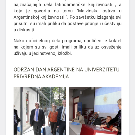
najznačajnijih dela latinoameričke književnosti , a
koja je govorila na temu ’’Malvinska ostrva u
Argentinskoj književnosti ’’. Po završetku izlaganja svi
prisutni su imali priliku da postave pitanje i učestvuju
u diskusiji.
Nakon oficijelnog dela programa, upriličen je koktel
na kojem su svi gosti imali priliku da uz osveženje
uživaju u jedinstvenoj izložbi.
ODRŽAN DAN ARGENTINE NA UNIVERZITETU
PRIVREDNA AKADEMIJA