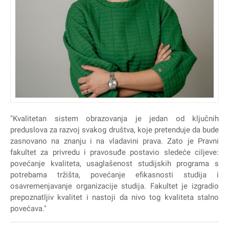
"Kvalitetan sistem obrazovanja je jedan od ključnih
preduslova za razvoj svakog društva, koje pretenduje da bude
zasnovano na znanju i na vladavini prava. Zato je Pravni
fakultet za privredu i pravosuđe postavio sledeće ciljeve:
povećanje kvaliteta, usaglašenost studijskih programa s
potrebama tržišta, povećanje efikasnosti studija i
osavremenjavanje organizacije studija. Fakultet je izgradio
prepoznatljiv kvalitet i nastoji da nivo tog kvaliteta stalno
povećava."