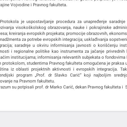
ajine Vojvodine i Pravnog fakulteta.
 Protokola je uspostavlјanje procedura za unapređenje saradnje
zivanja visokoškolskog obrazovanja, nauke i pokrajinske administ
resa; kreiranja evropskih projekata; promocije obrazovnih, ekonoms
nadžmenta za potrebe evropskih integracija; usklađivanja sopstveni
gracija; saradnje u okviru informisanja javnosti o korišćenju in
nosti i regionalne politike kao instrumenta za jačanje privredni
ćim institucijama; informisanja relevantih subjekata o fondovima 
 protokolom, studentima Pravnog fakulteta omogućena je praksa u 
ština iz oblasti projektnih aktivnosti i evropskih integracija. 
endijski program „Prof. dr Slavko Carić” koji najboljim sredn
ovanje na Pravnom fakultetu.
azum su potpisali prof. dr Marko Carić, dekan Pravnog fakulteta i S