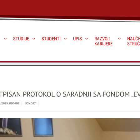
STUDIJE
STUDENTI
UPIS
RAZVOJ
NAUČN
KARIJERE
STRUČ
TPISAN PROTOKOL O SARADNJI SA FONDOM „EV
5.2015.GODINE
NOVOSTI