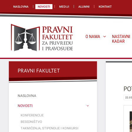
NASLOVNA
NOVOSTI
MEDIJI
ALUMNI
KONTAKT
O NAMA
NASTAVNI
KADAR
PRAVNI FAKULTET
PO
NASLOVNA
22.0
NOVOSTI
KONFERENCIJE
BESEDNIŠTVO
TAKMIČENJA, STIPENDIJE I KONKURSI