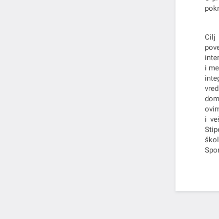
pokr
Cilj
pove
inte
i me
inte
vred
doma
ovim
i ve
Stip
škol
Spor