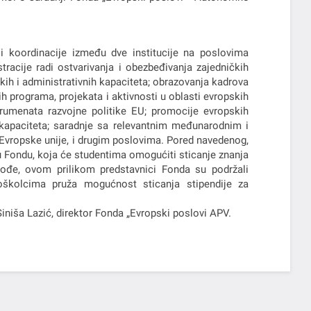
 i koordinacije između dve institucije na poslovima
racije radi ostvarivanja i obezbeđivanja zajedničkih
kih i administrativnih kapaciteta; obrazovanja kadrova
h programa, projekata i aktivnosti u oblasti evropskih
strumenata razvojne politike EU; promocije evropskih
h kapaciteta; saradnje sa relevantnim međunarodnim i
Evropske unije, i drugim poslovima. Pored navedenog,
Fondu, koja će studentima omogućiti sticanje znanja
Takođe, ovom prilikom predstavnici Fonda su podržali
joškolcima pruža mogućnost sticanja stipendije za
iniša Lazić, direktor Fonda „Evropski poslovi APV.