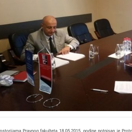
ostorijama Pravnog fakulteta 18.05.2015. godine potpisan je Pro