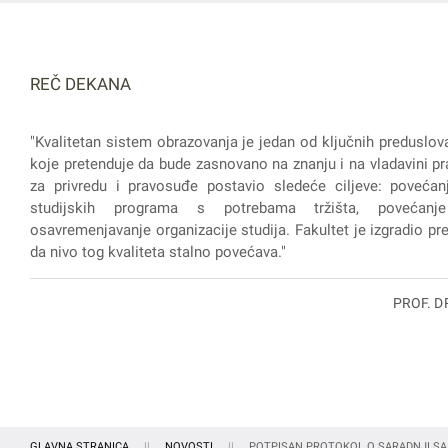
REČ DEKANA
"Kvalitetan sistem obrazovanja je jedan od ključnih preduslov
koje pretenduje da bude zasnovano na znanju i na vladavini pra
za privredu i pravosuđe postavio sledeće ciljeve: povećanj
studijskih programa s potrebama tržišta, povećanje
osavremenjavanje organizacije studija. Fakultet je izgradio prep
da nivo tog kvaliteta stalno povećava."
PROF. D
GLAVNA STRANICA
NOVOSTI
POTPISAN PROTOKOL O SARADNJI SA