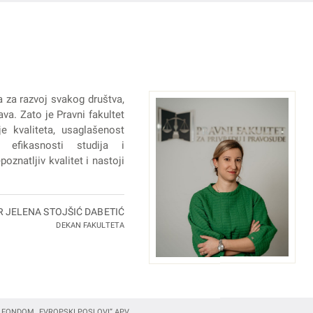
a za razvoj svakog društva,
va. Zato je Pravni fakultet
e kvaliteta, usaglašenost
 efikasnosti studija i
oznatljiv kvalitet i nastoji
R JELENA STOJŠIĆ DABETIĆ
DEKAN FAKULTETA
 FONDOM „EVROPSKI POSLOVI” APV