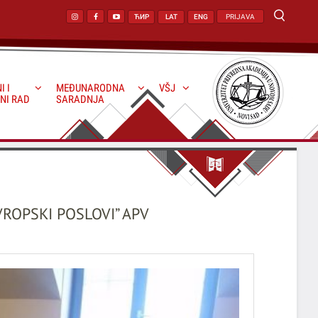
ЋИР
LAT
ENG
PRIJAVA
I I
MEĐUNARODNA
VŠJ
NI RAD
SARADNJA
ROPSKI POSLOVI” APV