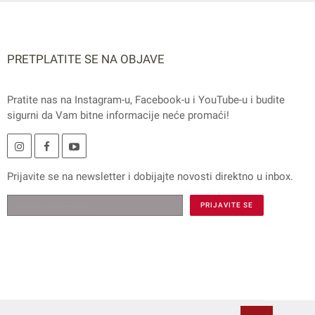
PRETPLATITE SE NA OBJAVE
Pratite nas na
Instagram
-u,
Facebook
-u i
YouTube
-u i budite
sigurni da Vam bitne informacije neće promaći!
Prijavite se na
newsletter
i dobijajte novosti direktno u inbox.