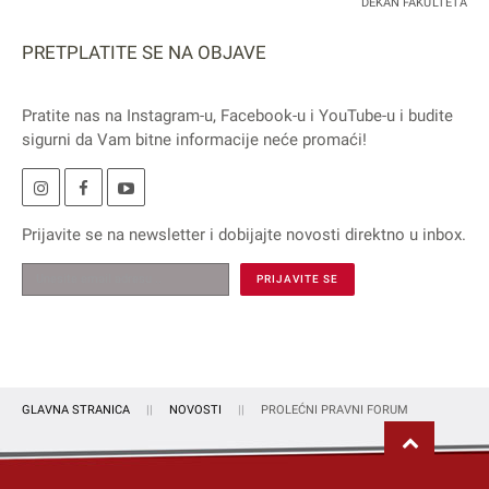
DEKAN FAKULTETA
PRETPLATITE SE NA OBJAVE
Pratite nas na
Instagram
-u,
Facebook
-u i
YouTube
-u i budite
sigurni da Vam bitne informacije neće promaći!
Prijavite se na
newsletter
i dobijajte novosti direktno u inbox.
GLAVNA STRANICA
NOVOSTI
PROLEĆNI PRAVNI FORUM