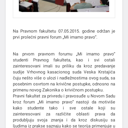
Na Pravnom fakultetu 07.05.2015. godine održan je
prvi prolećni pravni forum „Mi imamo pravo“.
Na prvom pravnom forumu „Mi imamo pravo“
studenti Pravnog fakulteta, kao i svi ostali
zainteresovani imali su priliku da kroz predavanje
sudije Vrhovnog kasacionog suda Veska Krstajića
čuju nešto više o ulozi i nadležnostima ovog suda, sa
posebnim osvrtom na krivične postupke, odnosno na
primenu novog Zakonika o krivičnom postupku.
Pravni fakultet za privredu i pravosuđe u Novom Sadu
kroz forum „Mi imamo pravo“ nastoji da motiviše
kako studente tako i sve ostale koji su
zainteresovani za različite oblasti prava da
produbljuju svoja znanja i da kroz diskusiju sa
ljudima iz prakse saznaju kako se teorija primenjuje u