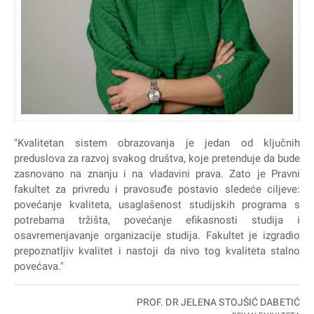
"Kvalitetan sistem obrazovanja je jedan od ključnih
preduslova za razvoj svakog društva, koje pretenduje da bude
zasnovano na znanju i na vladavini prava. Zato je Pravni
fakultet za privredu i pravosuđe postavio sledeće ciljeve:
povećanje kvaliteta, usaglašenost studijskih programa s
potrebama tržišta, povećanje efikasnosti studija i
osavremenjavanje organizacije studija. Fakultet je izgradio
prepoznatljiv kvalitet i nastoji da nivo tog kvaliteta stalno
povećava."
PROF. DR JELENA STOJŠIĆ DABETIĆ