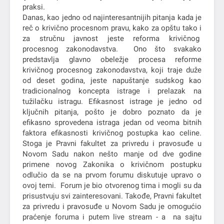
praksi.
Danas, kao jedno od najinteresantnijih pitanja kada je
reč o krivično procesnom pravu, kako za opštu tako i
za stručnu javnost jeste reforma krivičnog
procesnog zakonodavstva. Ono što svakako
predstavlja glavno obeležje procesa reforme
krivičnog procesnog zakonodavstva, koji traje duže
od deset godina, jeste napuštanje sudskog kao
tradicionalnog koncepta istrage i prelazak na
tužilačku istragu. Efikasnost istrage je jedno od
ključnih pitanja, pošto je dobro poznato da je
efikasno sprovedena istraga jedan od veoma bitnih
faktora efikasnosti krivičnog postupka kao celine.
Stoga je Pravni fakultet za privredu i pravosuđe u
Novom Sadu nakon nešto manje od dve godine
primene novog Zakonika o krivičnom postupku
odlučio da se na prvom forumu diskutuje upravo o
ovoj temi. Forum je bio otvorenog tima i mogli su da
prisustvuju svi zainteresovani. Takođe, Pravni fakultet
za privredu i pravosuđe u Novom Sadu je omogućio
praćenje foruma i putem live stream - a na sajtu