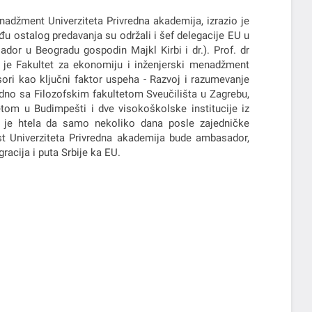
nadžment Univerziteta Privredna akademija, izrazio je
u ostalog predavanja su održali i šef delegacije EU u
dor u Beogradu gospodin Majkl Kirbi i dr.). Prof. dr
a je Fakultet za ekonomiju i inženjerski menadžment
ori kao ključni faktor uspeha - Razvoj i razumevanje
dno sa Filozofskim fakultetom Sveučilišta u Zagrebu,
tom u Budimpešti i dve visokoškolske institucije iz
a je htela da samo nekoliko dana posle zajedničke
ost Univerziteta Privredna akademija bude ambasador,
acija i puta Srbije ka EU.