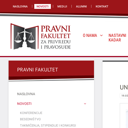
NASLOVNA
NOVOSTI
MEDIJI
ALUMNI
KONTAKT
O NAMA
NASTAVNI
KADAR
PRAVNI FAKULTET
UN
NASLOVNA
19.0
NOVOSTI
KONFERENCIJE
BESEDNIŠTVO
TAKMIČENJA, STIPENDIJE I KONKURSI