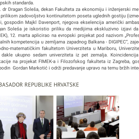
pskih standarda.
. dr Dragan Soleša, dekan Fakulteta za ekonomiju i inženjerski me
prilikom zadovoljstvo kontinuitetom poseta uglednih gostiju (izmeđ
ji, gospodin Majkl Davenport, njegova ekselencija američki ambasa
an Soleša je iskoristio priliku da medijima ekskluzivno izjavi d
EK), 12. marta aplicirao na evropski projekat pod nazivom „Profes
talnih kompetencija u zemljama zapadnog Balkana - DIGIPEC“, zaje
odno-matematičkim fakultetom Univerziteta u Mariboru, Univerzite
 dakle ukupno sedam univerziteta iz pet zemalja. Koincidencij
kacije na projekat FIMEK-a i Filozofskog fakulteta iz Zagreba, g
odin Gordan Markotić i održi predavanje upravo na temu bržih integr
BASADOR REPUBLIKE HRVATSKE