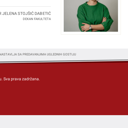
R JELENA STOJŠIĆ DABETIĆ
DEKAN FAKULTETA
 NASTAVLJA SA PREDAVANJIMA UGLEDNIH GOSTIJU
u
. Sva prava zadržana.