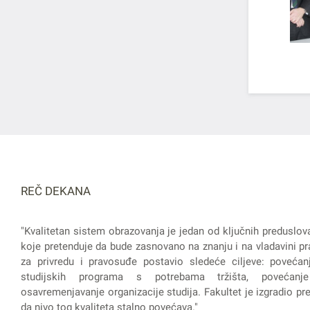
REČ DEKANA
"Kvalitetan sistem obrazovanja je jedan od ključnih preduslov
koje pretenduje da bude zasnovano na znanju i na vladavini pra
za privredu i pravosuđe postavio sledeće ciljeve: povećanj
studijskih programa s potrebama tržišta, povećanje
osavremenjavanje organizacije studija. Fakultet je izgradio prep
da nivo tog kvaliteta stalno povećava."