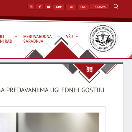
ЋИР
LAT
ENG
PRIJAVA
I I
MEĐUNARODNA
VŠJ
NI RAD
SARADNJA
SA PREDAVANJIMA UGLEDNIH GOSTIJU