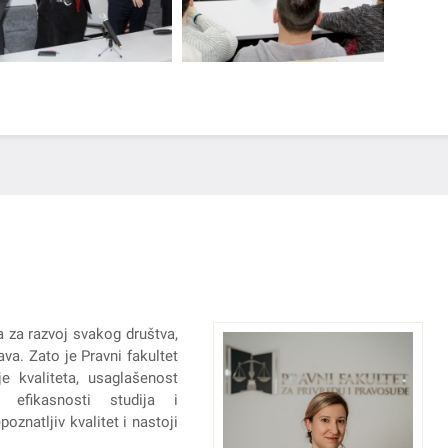
a za razvoj svakog društva,
va. Zato je Pravni fakultet
e kvaliteta, usaglašenost
 efikasnosti studija i
oznatljiv kvalitet i nastoji