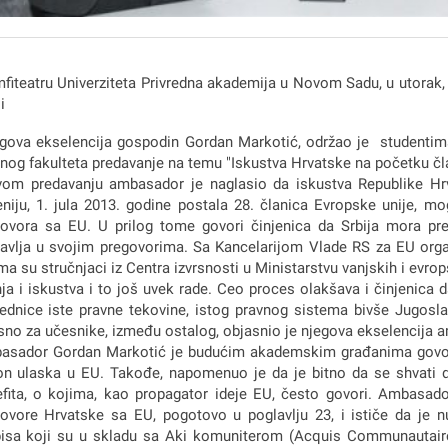
fiteatru Univerziteta Privredna akademija u Novom Sadu, u utorak,
i
egova ekselencija gospodin Gordan Markotić, održao je studentim
nog fakulteta predavanje na temu "Iskustva Hrvatske na početku čl
om predavanju ambasador je naglasio da iskustva Republike Hrv
niju, 1. jula 2013. godine postala 28. članica Evropske unije, m
ovora sa EU. U prilog tome govori činjenica da Srbija mora pre
avlja u svojim pregovorima. Sa Kancelarijom Vlade RS za EU org
ma su stručnjaci iz Centra izvrsnosti u Ministarstvu vanjskih i evrop
ja i iskustva i to još uvek rade. Ceo proces olakšava i činjenica 
ednice iste pravne tekovine, istog pravnog sistema bivše Jugoslavi
sno za učesnike, između ostalog, objasnio je njegova ekselencija 
sador Gordan Markotić je budućim akademskim građanima govorio
n ulaska u EU. Takođe, napomenuo je da je bitno da se shvati da
fita, o kojima, kao propagator ideje EU, često govori. Ambasad
ovore Hrvatske sa EU, pogotovo u poglavlju 23, i ističe da je 
isa koji su u skladu sa Aki komuniterom (Acquis Communautaire)