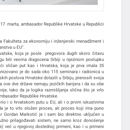
 17. marta, ambasador Republike Hrvatske u Republici
a Fakulteta za ekonomiju i inženjerski menadžment i
anstva u EU".
atske, koja je posle pregovora dugih skoro čitavu
ogu biti veoma dragocena Srbiji u njezinom postupku
ći sličan put kao i Hrvatska, koja je prva imala 35
anizovano je do sada oko 115 seminara i radionica u
skih poslova Hrvatske dolazili u Srbiju, prenosili svoja
da ove dve države nemaju jezičkih barijera i da su obe
je, tako da je logika razmišljanja slična što je vrlo
ambasador Republike Hrvatske.
 i o hrvatskom putu u EU, ali i o prvim iskustvima
 je to vrlo složen proces, ali proces koji ima puno
or Gordan Markotić je i sam bio direktno uključen u
nužno prilagođavati sistem, ne samo kroz donošenje
 već u njegovoj doslednoj primeni, kao i u primeni