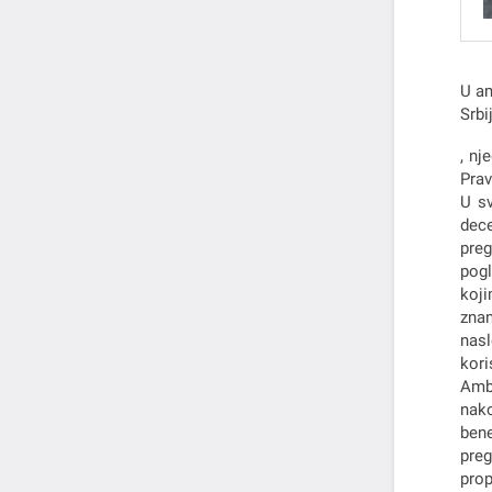
U am
Srbij
, nj
Prav
U sv
dece
preg
pogl
koji
znan
nasl
kori
Amba
nako
bene
preg
prop