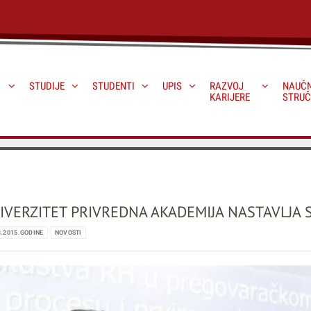
STUDIJE
STUDENTI
UPIS
RAZVOJ
NAUČN
KARIJERE
STRUČ
IVERZITET PRIVREDNA AKADEMIJA NASTAVLJA 
3.2015.GODINE
NOVOSTI