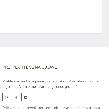
PRETPLATITE SE NA OBJAVE
Pratite nas na
Instagram
-u,
Facebook
-u i
YouTube
-u i budite
sigurni da Vam bitne informacije neće promaći!
Prijavite se na
newsletter
i dobijajte novosti direktno u inbox.