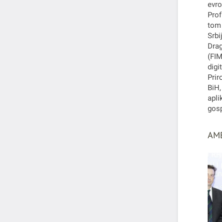
evro
Prof
tom 
Srbi
Drag
(FIM
digi
Prir
BiH,
apli
gosp
AM