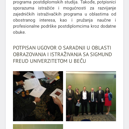
programa postdiplomskih studija. Takođe, potpisnici
sporazuma istražiće i mogućnosti za razvijanje
zajedničkih istraživačkih programa u oblastima od
obostranog interesa, kao i pružanja naučne i
profesionalne podrške postdiplomcima kroz dodatne
obuke.
POTPISAN UGOVOR O SARADNJI U OBLASTI
OBRAZOVANJA I ISTRAŽIVANJA SA SIGMUND
FREUD UNIVERZITETOM U BEČU