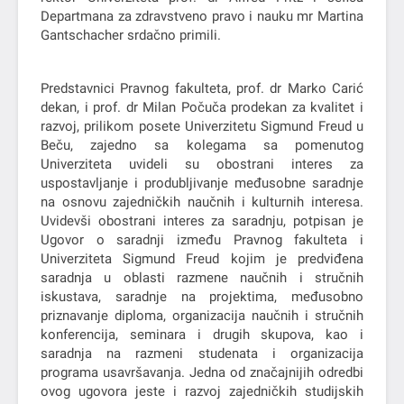
Departmana za zdravstveno pravo i nauku mr Martina
Gantschacher srdačno primili.
Predstavnici Pravnog fakulteta, prof. dr Marko Carić
dekan, i prof. dr Milan Počuča prodekan za kvalitet i
razvoj, prilikom posete Univerzitetu Sigmund Freud u
Beču, zajedno sa kolegama sa pomenutog
Univerziteta uvideli su obostrani interes za
uspostavljanje i produbljivanje međusobne saradnje
na osnovu zajedničkih naučnih i kulturnih interesa.
Uvidevši obostrani interes za saradnju, potpisan je
Ugovor o saradnji između Pravnog fakulteta i
Univerziteta Sigmund Freud kojim je predviđena
saradnja u oblasti razmene naučnih i stručnih
iskustava, saradnje na projektima, međusobno
priznavanje diploma, organizacija naučnih i stručnih
konferencija, seminara i drugih skupova, kao i
saradnja na razmeni studenata i organizacija
programa usavršavanja. Jedna od značajnijih odredbi
ovog ugovora jeste i razvoj zajedničkih studijskih