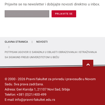
Prijavite se na
newsletter
i dobijajte novosti direktno u inbox.
GLAVNA STRANICA
NOVOSTI
POTPISAN UGOVOR O SARADNJI U OBLASTI OBRAZOVANJA I ISTRAŽIVANJA
SA SIGMUND FREUD UNIVERZITETOM U BEČU
© 2000 -
2026
Pravni fakultet za privredu i pravosuđe u Novom
Sadu
. Sva prava zadržana.
Adresa: Geri Karolja 1, 21107 Novi Sad, Srbija
Telefon:
+381 (0)21/400-499
E-mail:
info@pravni-fakultet.edu.rs