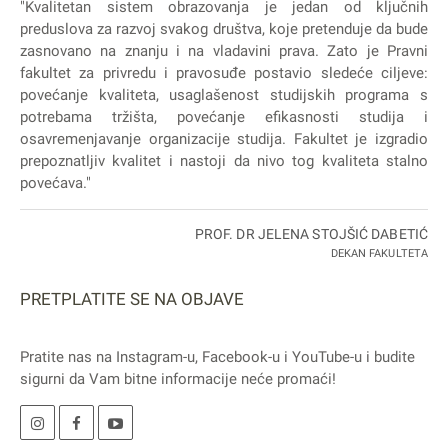
"Kvalitetan sistem obrazovanja je jedan od ključnih
preduslova za razvoj svakog društva, koje pretenduje da bude
zasnovano na znanju i na vladavini prava. Zato je Pravni
fakultet za privredu i pravosuđe postavio sledeće ciljeve:
povećanje kvaliteta, usaglašenost studijskih programa s
potrebama tržišta, povećanje efikasnosti studija i
osavremenjavanje organizacije studija. Fakultet je izgradio
prepoznatljiv kvalitet i nastoji da nivo tog kvaliteta stalno
povećava."
PROF. DR JELENA STOJŠIĆ DABETIĆ
DEKAN FAKULTETA
PRETPLATITE SE NA OBJAVE
Pratite nas na
Instagram
-u,
Facebook
-u i
YouTube
-u i budite
sigurni da Vam bitne informacije neće promaći!