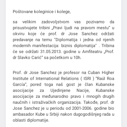
Poštovane koleginice i kolege,
sa velikim zadovoljstvom vas pozivamo da
prisustvujete tribini „Pravi ljudi na pravom mestu“ u
okviru koje će prof. dr Jose Sanchez održati
predavanje na temu "Diplomatija i jedna od njenih
modernih manifestacija: biznis diplomatija" . Tribina
će se održati 31.05.2013. godine u Amfiteatru „Prof.
dr Slavko Carić“ sa početkom u 10h.
Prof. dr Jose Sanchez je profesor na Cuban Higher
Institute of International Relations ( ISRI ) “Raúl Roa
García”, pored toga naš gost je član Kubanske
asocijacije za Ujedinjene Nacije, Kubanske
asocijacije za međunarodno pravo i mnogih drugih
naučnih i istraživačkih organizacija. Takođe, prof. dr
Jose Sanchez je u periodu od 2001-2006. godine bio
ambasador Kube u Srbiji nakon dugogodišnjeg rada u
oblasti diplomatije.