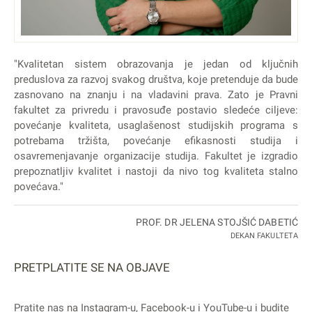
"Kvalitetan sistem obrazovanja je jedan od ključnih
preduslova za razvoj svakog društva, koje pretenduje da bude
zasnovano na znanju i na vladavini prava. Zato je Pravni
fakultet za privredu i pravosuđe postavio sledeće ciljeve:
povećanje kvaliteta, usaglašenost studijskih programa s
potrebama tržišta, povećanje efikasnosti studija i
osavremenjavanje organizacije studija. Fakultet je izgradio
prepoznatljiv kvalitet i nastoji da nivo tog kvaliteta stalno
povećava."
PROF. DR JELENA STOJŠIĆ DABETIĆ
DEKAN FAKULTETA
PRETPLATITE SE NA OBJAVE
Pratite nas na
Instagram
-u,
Facebook
-u i
YouTube
-u i budite