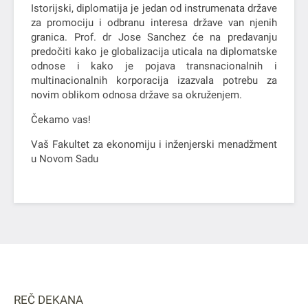
Istorijski, diplomatija je jedan od instrumenata države
za promociju i odbranu interesa države van njenih
granica. Prof. dr Jose Sanchez će na predavanju
predočiti kako je globalizacija uticala na diplomatske
odnose i kako je pojava transnacionalnih i
multinacionalnih korporacija izazvala potrebu za
novim oblikom odnosa države sa okruženjem.
Čekamo vas!
Vaš Fakultet za ekonomiju i inženjerski menadžment
u Novom Sadu
REČ DEKANA