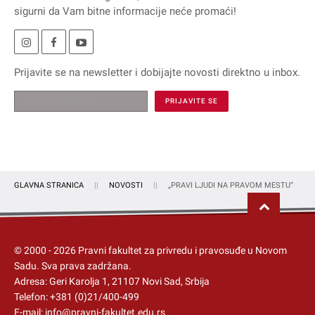
sigurni da Vam bitne informacije neće promaći!
Prijavite se na
newsletter
i dobijajte novosti direktno u inbox.
GLAVNA STRANICA
NOVOSTI
„PRAVI LJUDI NA PRAVOM MESTU“
© 2000 -
2026
Pravni fakultet za privredu i pravosuđe u Novom
Sadu
. Sva prava zadržana.
Adresa: Geri Karolja 1, 21107 Novi Sad, Srbija
Telefon:
+381 (0)21/400-499
E-mail:
info@pravni-fakultet.edu.rs