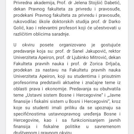
Privredna akademija, Prof. dr Jelena Stojšić Dabetić,
dekan Pravnog fakulteta za privredu i pravosuđe,
prodekani Pravnog fakulteta za privredu i pravosuđe,
rukovodilac škole doktorskih studija prof. dr Darko
Golić, kao i relevantni profesori koji će učestvovati u
različitim oblicima saradnje.
U okviru posete organizovano je gostujuće
predavanje koja su: prof. dr Sanel Jakupović, rektor
Univerziteta Apeiron, prof. dr Ljubinko Mitrović, dekan
Fakulteta pravnih nauka i prof. dr Zorica Drljača,
prodekan za nastavu na Fakultetu pravnih nauka
Univerziteta Apeiron, koji su studentima i prisutnim
profesorima predstavili aktuelne i značajne teme iz
oblasti prava i ekonomije. Predavanja su obuhvatila
teme „Ustavni sistem Bosne i Hercegovine“ i „Javne
finansije i fiskalni sistem u Bosni i Hercegovini“, kroz
koje su studenti imali priliku da se upoznaju sa
specifičnostima ustavnopravnog uređenja Bosne i
Hercegovine, kao i sa funkcionisanjem javnih
finansija i fiskalne politike u savremenom
društvenom i pravnom okviru.