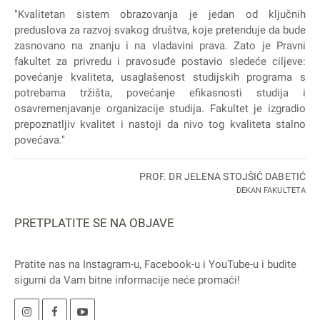
"Kvalitetan sistem obrazovanja je jedan od ključnih
preduslova za razvoj svakog društva, koje pretenduje da bude
zasnovano na znanju i na vladavini prava. Zato je Pravni
fakultet za privredu i pravosuđe postavio sledeće ciljeve:
povećanje kvaliteta, usaglašenost studijskih programa s
potrebama tržišta, povećanje efikasnosti studija i
osavremenjavanje organizacije studija. Fakultet je izgradio
prepoznatljiv kvalitet i nastoji da nivo tog kvaliteta stalno
povećava."
PROF. DR JELENA STOJŠIĆ DABETIĆ
DEKAN FAKULTETA
PRETPLATITE SE NA OBJAVE
Pratite nas na
Instagram
-u,
Facebook
-u i
YouTube
-u i budite
sigurni da Vam bitne informacije neće promaći!