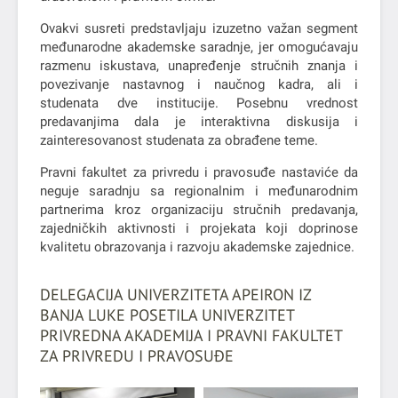
Ovakvi susreti predstavljaju izuzetno važan segment
međunarodne akademske saradnje, jer omogućavaju
razmenu iskustava, unapređenje stručnih znanja i
povezivanje nastavnog i naučnog kadra, ali i
studenata dve institucije. Posebnu vrednost
predavanjima dala je interaktivna diskusija i
zainteresovanost studenata za obrađene teme.
Pravni fakultet za privredu i pravosuđe nastaviće da
neguje saradnju sa regionalnim i međunarodnim
partnerima kroz organizaciju stručnih predavanja,
zajedničkih aktivnosti i projekata koji doprinose
kvalitetu obrazovanja i razvoju akademske zajednice.
DELEGACIJA UNIVERZITETA APEIRON IZ
BANJA LUKE POSETILA UNIVERZITET
PRIVREDNA AKADEMIJA I PRAVNI FAKULTET
ZA PRIVREDU I PRAVOSUĐE