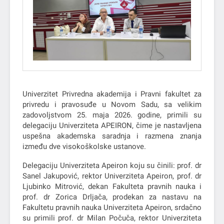
Univerzitet Privredna akademija i Pravni fakultet za
privredu i pravosuđe u Novom Sadu, sa velikim
zadovoljstvom 25. maja 2026. godine, primili su
delegaciju Univerziteta APEIRON, čime je nastavljena
uspešna akademska saradnja i razmena znanja
između dve visokoškolske ustanove.
Delegaciju Univerziteta Apeiron koju su činili: prof. dr
Sanel Jakupović, rektor Univerziteta Apeiron, prof. dr
Ljubinko Mitrović, dekan Fakulteta pravnih nauka i
prof. dr Zorica Drljača, prodekan za nastavu na
Fakultetu pravnih nauka Univerziteta Apeiron, srdačno
su primili prof. dr Milan Počuča, rektor Univerziteta