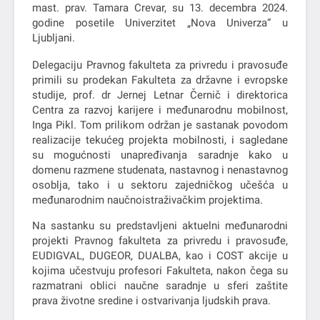
mast. prav. Tamara Crevar, su 13. decembra 2024.
godine posetile Univerzitet „Nova Univerza“ u
Ljubljani.
Delegaciju Pravnog fakulteta za privredu i pravosuđe
primili su prodekan Fakulteta za državne i evropske
studije, prof. dr Jernej Letnar Černič i direktorica
Centra za razvoj karijere i međunarodnu mobilnost,
Inga Pikl. Tom prilikom održan je sastanak povodom
realizacije tekućeg projekta mobilnosti, i sagledane
su mogućnosti unapređivanja saradnje kako u
domenu razmene studenata, nastavnog i nenastavnog
osoblja, tako i u sektoru zajedničkog učešća u
međunarodnim naučnoistraživačkim projektima.
Na sastanku su predstavljeni aktuelni međunarodni
projekti Pravnog fakulteta za privredu i pravosuđe,
EUDIGVAL, DUGEOR, DUALBA, kao i COST akcije u
kojima učestvuju profesori Fakulteta, nakon čega su
razmatrani oblici naučne saradnje u sferi zaštite
prava životne sredine i ostvarivanja ljudskih prava.