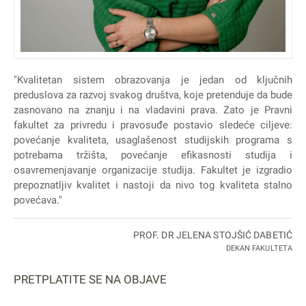
"Kvalitetan sistem obrazovanja je jedan od ključnih
preduslova za razvoj svakog društva, koje pretenduje da bude
zasnovano na znanju i na vladavini prava. Zato je Pravni
fakultet za privredu i pravosuđe postavio sledeće ciljeve:
povećanje kvaliteta, usaglašenost studijskih programa s
potrebama tržišta, povećanje efikasnosti studija i
osavremenjavanje organizacije studija. Fakultet je izgradio
prepoznatljiv kvalitet i nastoji da nivo tog kvaliteta stalno
povećava."
PROF. DR JELENA STOJŠIĆ DABETIĆ
DEKAN FAKULTETA
PRETPLATITE SE NA OBJAVE