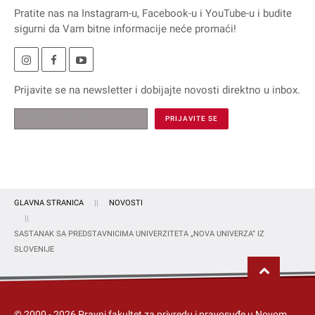
Pratite nas na
Instagram
-u,
Facebook
-u i
YouTube
-u i budite
sigurni da Vam bitne informacije neće promaći!
Prijavite se na
newsletter
i dobijajte novosti direktno u inbox.
GLAVNA STRANICA
NOVOSTI
SASTANAK SA PREDSTAVNICIMA UNIVERZITETA „NOVA UNIVERZA“ IZ
SLOVENIJE
© 2000 -
2026
Pravni fakultet za privredu i pravosuđe u Novom