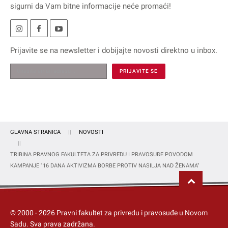
sigurni da Vam bitne informacije neće promaći!
Prijavite se na
newsletter
i dobijajte novosti direktno u inbox.
GLAVNA STRANICA
NOVOSTI
TRIBINA PRAVNOG FAKULTETA ZA PRIVREDU I PRAVOSUĐE POVODOM
KAMPANJE "16 DANA AKTIVIZMA BORBE PROTIV NASILJA NAD ŽENAMA"
© 2000 -
2026
Pravni fakultet za privredu i pravosuđe u Novom
Sadu
. Sva prava zadržana.