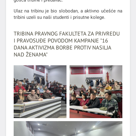
gošća tribine i predavač.
Ulaz na tribinu je bio slobodan, a aktivno učešće na
tribini uzeli su naši studenti i prisutne kolege.
TRIBINA PRAVNOG FAKULTETA ZA PRIVREDU
I PRAVOSUĐE POVODOM KAMPANJE "16
DANA AKTIVIZMA BORBE PROTIV NASILJA
NAD ŽENAMA"