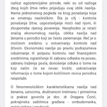
razlozi egzistencijalne prirode, neki su od razloga
zbog kojih žrtve retko prijavljuju ovaj oblik nasilja.
Nema jedinstvenog pogleda na krug ponašanja koja
se smatraju nasilničkim. Šta je cilj - kontrola
ponašanja žrtve, uspostavljanje moći nad njom, ili
zloupotreba njenog poverenja. Neophodno je istaći
značaj ekonomskog nasilja, oblika nasilja nad
ženama u porodici koji se često zanemaruje. Reč je o
moćnom sredstvu u ostvarivanju kontrole nad
žrtvom. Ekonomsko nasilje po pravilu podrazumeva
oduzimanje ili potpunu kontrolu nad finansijskim
sredstvima, ograničenje ili zabranu odlaska na posao,
zabranu traženja posla, donošenje odluka o tome na
koji način će se novac trošiti, uskraćivanje
informacija o tome kojom količinom novca porodica
raspolaže.
O fenomenološkim karakteristikama nasilja nad
ženama, uzrocima, društvenom tretmanu i primerima
iz prakse govorila je doc. dr Dragana Ćorić,
pokrajinska zaštitnica građana - ombudsmanka,