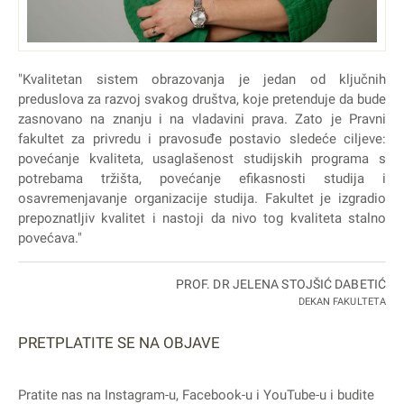
"Kvalitetan sistem obrazovanja je jedan od ključnih
preduslova za razvoj svakog društva, koje pretenduje da bude
zasnovano na znanju i na vladavini prava. Zato je Pravni
fakultet za privredu i pravosuđe postavio sledeće ciljeve:
povećanje kvaliteta, usaglašenost studijskih programa s
potrebama tržišta, povećanje efikasnosti studija i
osavremenjavanje organizacije studija. Fakultet je izgradio
prepoznatljiv kvalitet i nastoji da nivo tog kvaliteta stalno
povećava."
PROF. DR JELENA STOJŠIĆ DABETIĆ
DEKAN FAKULTETA
PRETPLATITE SE NA OBJAVE
Pratite nas na
Instagram
-u,
Facebook
-u i
YouTube
-u i budite