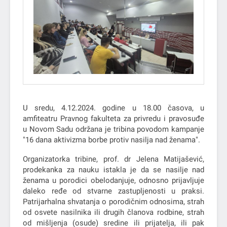
U sredu, 4.12.2024. godine u 18.00 časova, u
amfiteatru Pravnog fakulteta za privredu i pravosuđe
u Novom Sadu održana je tribina povodom kampanje
"16 dana aktivizma borbe protiv nasilja nad ženama".
Organizatorka tribine, prof. dr Jelena Matijašević,
prodekanka za nauku istakla je da se nasilje nad
ženama u porodici obelodanjuje, odnosno prijavljuje
daleko ređe od stvarne zastupljenosti u praksi.
Patrijarhalna shvatanja o porodičnim odnosima, strah
od osvete nasilnika ili drugih članova rodbine, strah
od mišljenja (osude) sredine ili prijatelja, ili pak