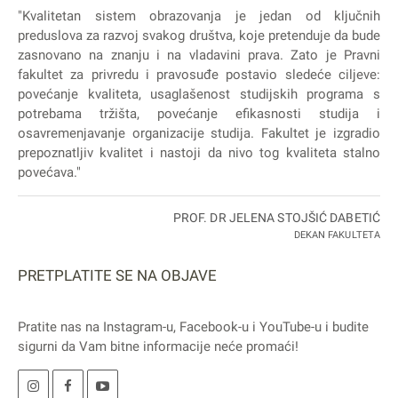
"Kvalitetan sistem obrazovanja je jedan od ključnih
preduslova za razvoj svakog društva, koje pretenduje da bude
zasnovano na znanju i na vladavini prava. Zato je Pravni
fakultet za privredu i pravosuđe postavio sledeće ciljeve:
povećanje kvaliteta, usaglašenost studijskih programa s
potrebama tržišta, povećanje efikasnosti studija i
osavremenjavanje organizacije studija. Fakultet je izgradio
prepoznatljiv kvalitet i nastoji da nivo tog kvaliteta stalno
povećava."
PROF. DR JELENA STOJŠIĆ DABETIĆ
DEKAN FAKULTETA
PRETPLATITE SE NA OBJAVE
Pratite nas na
Instagram
-u,
Facebook
-u i
YouTube
-u i budite
sigurni da Vam bitne informacije neće promaći!