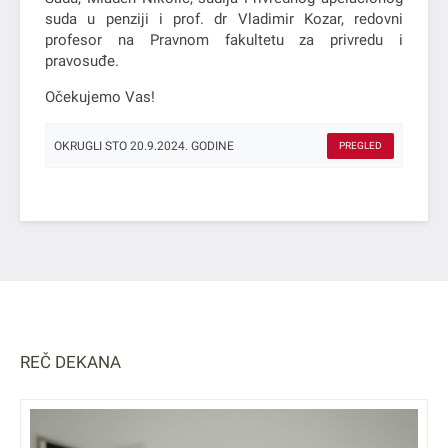
suda u penziji i prof. dr Vladimir Kozar, redovni
profesor na Pravnom fakultetu za privredu i
pravosuđe.
Očekujemo Vas!
OKRUGLI STO 20.9.2024. GODINE
PREGLED
REČ DEKANA