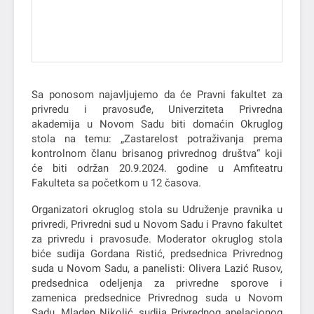
Sa ponosom najavljujemo da će Pravni fakultet za
privredu i pravosuđe, Univerziteta Privredna
akademija u Novom Sadu biti domaćin Okruglog
stola na temu: „Zastarelost potraživanja prema
kontrolnom članu brisanog privrednog društva“ koji
će biti održan 20.9.2024. godine u Amfiteatru
Fakulteta sa početkom u 12 časova.
Organizatori okruglog stola su Udruženje pravnika u
privredi, Privredni sud u Novom Sadu i Pravno fakultet
za privredu i pravosuđe. Moderator okruglog stola
biće sudija Gordana Ristić, predsednica Privrednog
suda u Novom Sadu, a panelisti: Olivera Lazić Rusov,
predsednica odeljenja za privredne sporove i
zamenica predsednice Privrednog suda u Novom
Sadu, Mladen Nikolić, sudija Privrednog apelacionog