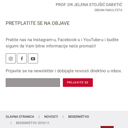
PROF. DR JELENA STOJŠIĆ DABETIĆ
DEKAN FAKULTETA
PRETPLATITE SE NA OBJAVE
Pratite nas na
Instagram
-u,
Facebook
-u i
YouTube
-u i budite
sigurni da Vam bitne informacije neće promaći!
Prijavite se na
newsletter
i dobijajte novosti direktno u inbox.
GLAVNA STRANICA
NOVOSTI
BESEDNIŠTVO
BESEDNIŠTVO 2010/11