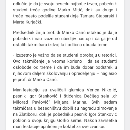
odlučio je da je svoju besedu najbolje izveo, pobednik
student treće godine Marko Mitić, dok su drugo i
treće mesto podelile studentkinje Tamara Staparski i
Marta Kurjački.
Predsednik žirija prof. dr Marko Carić istakao je da je
pobednik imao izuzetno ubedljiv nastup i da ga je od
ostalih takmičara izdvojila i odlična obrada teme.
- Izuzetno je važno da se studenti oprobaju u retorici.
Ovo takmičenje je veoma korisno i da se studenti
oslobode od treme i da im bude dobar podstrek u
njihovom daljem školovanju i opredeljenju – naglasio
je prof. dr Marko Carić.
Manifestaciju su uveličali glumica Verica Nikolić,
pesnik Igor Stanković i štićenica Dečijeg sela „dr
Milorad Pavlović“ Mirjana Marina. Svih sedam
takmičara u besedništvu dobili su nagradu zimovanje
na Zlatiboru, dok je pobedniku pesnik Igor Stanković
poklonio svoju knjigu Gorko seme. Nakon završetka
manifestacije upriličen je koktel za sve zvanice.