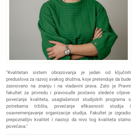
"Kvalitetan sistem obrazovanja je jedan od ključnih
preduslova za razvoj svakog društva, koje pretenduje da bude
zasnovano na znanju i na vladavini prava. Zato je Pravni
fakultet za privredu i pravosuđe postavio sledeće ciljeve:
povećanje kvaliteta, usaglašenost studijskih programa s
potrebama tržišta, povećanje efikasnosti studija i
osavremenjavanje organizacije studija. Fakultet je izgradio
prepoznatljiv kvalitet i nastoji da nivo tog kvaliteta stalno
povećava."