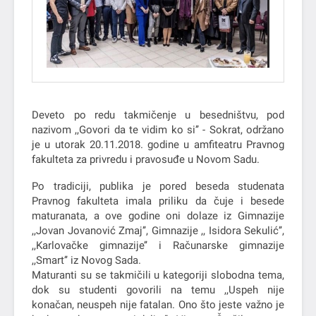
Deveto po redu takmičenje u besedništvu, pod
nazivom ,,Govori da te vidim ko si’’ - Sokrat, održano
je u utorak 20.11.2018. godine u amfiteatru Pravnog
fakulteta za privredu i pravosuđe u Novom Sadu.
Po tradiciji, publika je pored beseda studenata
Pravnog fakulteta imala priliku da čuje i besede
maturanata, a ove godine oni dolaze iz Gimnazije
,,Jovan Jovanović Zmaj’’, Gimnazije ,, Isidora Sekulić’’,
,,Karlovačke gimnazije’’ i Računarske gimnazije
,,Smart’’ iz Novog Sada.
Maturanti su se takmičili u kategoriji slobodna tema,
dok su studenti govorili na temu ,,Uspeh nije
konačan, neuspeh nije fatalan. Ono što jeste važno je