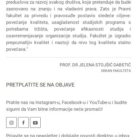
preduslova za razvoj svakog društva, koje pretenduje da bude
zasnovano na znanju i na vladavini prava. Zato je Pravni
fakultet za privredu i pravosuđe postavio sledeće ciljeve:
povećanje kvaliteta, usaglašenost studijskih programa s
potrebama tržišta, povećanje efikasnosti studija i
osavremenjavanje organizacije studija. Fakultet je izgradio
prepoznatljiv kvalitet i nastoji da nivo tog kvaliteta stalno
povećava."
PROF. DR JELENA STOJŠIĆ DABETIĆ
DEKAN FAKULTETA
PRETPLATITE SE NA OBJAVE
Pratite nas na
Instagram
-u,
Facebook
-u i
YouTube
-u i budite
sigurni da Vam bitne informacije neće promaći!
Prijavite se na
newsletter
i dobijajte novosti direktno u inbox.