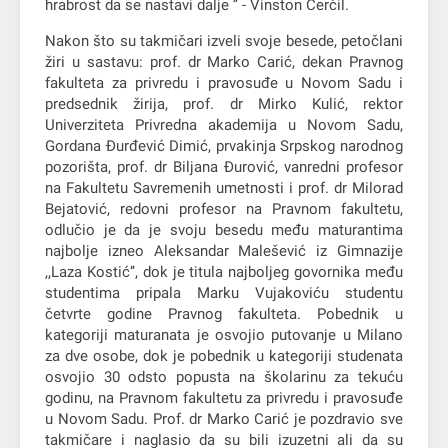
hrabrost da se nastavi dalje ’’ - Vinston Čerčil.
Nakon što su takmičari izveli svoje besede, petočlani
žiri u sastavu: prof. dr Marko Carić, dekan Pravnog
fakulteta za privredu i pravosuđe u Novom Sadu i
predsednik žirija, prof. dr Mirko Kulić, rektor
Univerziteta Privredna akademija u Novom Sadu,
Gordana Đurđević Dimić, prvakinja Srpskog narodnog
pozorišta, prof. dr Biljana Đurović, vanredni profesor
na Fakultetu Savremenih umetnosti i prof. dr Milorad
Bejatović, redovni profesor na Pravnom fakultetu,
odlučio je da je svoju besedu među maturantima
najbolje izneo Aleksandar Malešević iz Gimnazije
,,Laza Kostić’’, dok je titula najboljeg govornika među
studentima pripala Marku Vujakoviću studentu
četvrte godine Pravnog fakulteta. Pobednik u
kategoriji maturanata je osvojio putovanje u Milano
za dve osobe, dok je pobednik u kategoriji studenata
osvojio 30 odsto popusta na školarinu za tekuću
godinu, na Pravnom fakultetu za privredu i pravosuđe
u Novom Sadu. Prof. dr Marko Carić je pozdravio sve
takmičare i naglasio da su bili izuzetni ali da su