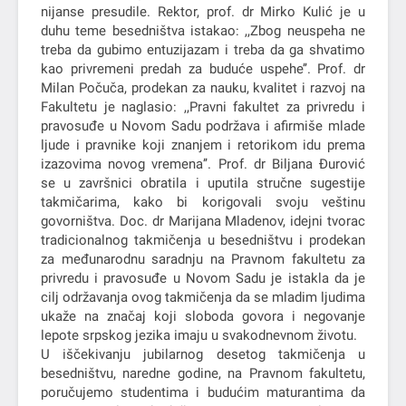
nijanse presudile. Rektor, prof. dr Mirko Kulić je u
duhu teme besedništva istakao: ,,Zbog neuspeha ne
treba da gubimo entuzijazam i treba da ga shvatimo
kao privremeni predah za buduće uspehe’’. Prof. dr
Milan Počuča, prodekan za nauku, kvalitet i razvoj na
Fakultetu je naglasio: ,,Pravni fakultet za privredu i
pravosuđe u Novom Sadu podržava i afirmiše mlade
ljude i pravnike koji znanjem i retorikom idu prema
izazovima novog vremena’’. Prof. dr Biljana Đurović
se u završnici obratila i uputila stručne sugestije
takmičarima, kako bi korigovali svoju veštinu
govorništva. Doc. dr Marijana Mladenov, idejni tvorac
tradicionalnog takmičenja u besedništvu i prodekan
za međunarodnu saradnju na Pravnom fakultetu za
privredu i pravosuđe u Novom Sadu je istakla da je
cilj održavanja ovog takmičenja da se mladim ljudima
ukaže na značaj koji sloboda govora i negovanje
lepote srpskog jezika imaju u svakodnevnom životu.
U iščekivanju jubilarnog desetog takmičenja u
besedništvu, naredne godine, na Pravnom fakultetu,
poručujemo studentima i budućim maturantima da