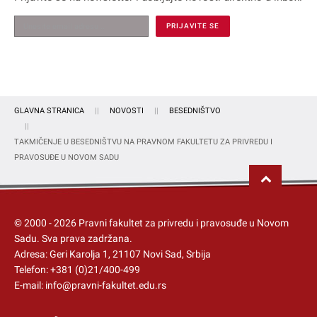
GLAVNA STRANICA
NOVOSTI
BESEDNIŠTVO
TAKMIČENJE U BESEDNIŠTVU NA PRAVNOM FAKULTETU ZA PRIVREDU I
PRAVOSUÐE U NOVOM SADU
© 2000 -
2026
Pravni fakultet za privredu i pravosuđe u Novom
Sadu
. Sva prava zadržana.
Adresa: Geri Karolja 1, 21107 Novi Sad, Srbija
Telefon:
+381 (0)21/400-499
E-mail:
info@pravni-fakultet.edu.rs