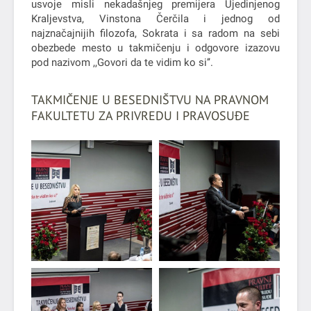
usvoje misli nekadašnjeg premijera Ujedinjenog
Kraljevstva, Vinstona Čerčila i jednog od
najznačajnijih filozofa, Sokrata i sa radom na sebi
obezbede mesto u takmičenju i odgovore izazovu
pod nazivom ,,Govori da te vidim ko si’’.
TAKMIČENJE U BESEDNIŠTVU NA PRAVNOM
FAKULTETU ZA PRIVREDU I PRAVOSUĐE