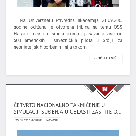
Na Univerzitetu Privredna akademija 21.09.206.
godine održana je otvorena tribina na temu OSS
Halyard mission: smela akcija spašavanja više od
500 američkih i savezničkih pilota u Srbiji iza
neprijateljskih borbenih linija tokom…
PROČITAJ VIŠE
ČETVRTO NACIONALNO TAKMIČENJE U
SIMULACIJI SUĐENJA U OBLASTI ZAŠTITE OD
DISKRIMINACIJE
25.08.2016.GODINE
NOVOSTI