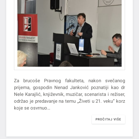
Za brucoše Pravnog fakulteta, nakon svečanog
prijema, gospodin Nenad Janković poznatiji kao dr
Nele Karajlić, književnik, muzičar, scenarista i režiser,
održao je predavanje na temu „Živeti u 21. veku“ korz
koje se osvrnuo…
PROČITAJ VIŠE