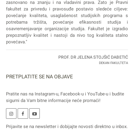
zasnovano na znanju i na vladavini prava. Zato je Pravni
fakultet za privredu i pravosuđe postavio sledeće ciljeve:
povećanje kvaliteta, usaglašenost studijskih programa s
potrebama tržišta, povećanje efikasnosti studija i
osavremenjavanje organizacije studija. Fakultet je izgradio
prepoznatljiv kvalitet i nastoji da nivo tog kvaliteta stalno
povećava."
PROF. DR JELENA STOJŠIĆ DABETIĆ
DEKAN FAKULTETA
PRETPLATITE SE NA OBJAVE
Pratite nas na
Instagram
-u,
Facebook
-u i
YouTube
-u i budite
sigurni da Vam bitne informacije neće promaći!
Prijavite se na
newsletter
i dobijajte novosti direktno u inbox.