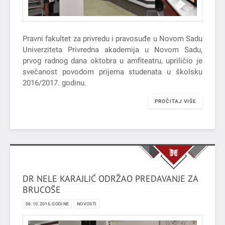
Pravni fakultet za privredu i pravosuđe u Novom Sadu
Univerziteta Privredna akademija u Novom Sadu,
prvog radnog dana oktobra u amfiteatru, upriličio je
svečanost povodom prijema studenata u školsku
2016/2017. godinu.
PROČITAJ VIŠE
DR NELE KARAJLIĆ ODRŽAO PREDAVANJE ZA
BRUCOŠE
06.10.2016.GODINE
NOVOSTI