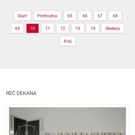
Start
Prethodna
65
66
67
68
69
70
71
72
73
74
Sledeća
Kraj
REČ DEKANA