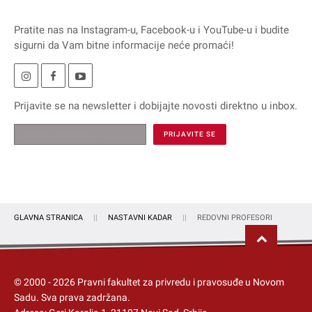
Pratite nas na
Instagram
-u,
Facebook
-u i
YouTube
-u i budite
sigurni da Vam bitne informacije neće promaći!
Prijavite se na
newsletter
i dobijajte novosti direktno u inbox.
GLAVNA STRANICA
NASTAVNI KADAR
REDOVNI PROFESORI
© 2000 -
2026
Pravni fakultet za privredu i pravosuđe u Novom
Sadu
. Sva prava zadržana.