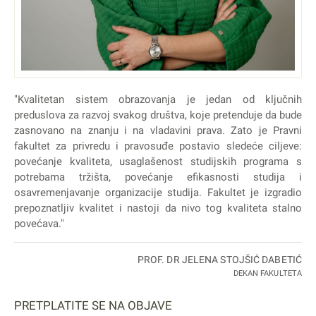
"Kvalitetan sistem obrazovanja je jedan od ključnih
preduslova za razvoj svakog društva, koje pretenduje da bude
zasnovano na znanju i na vladavini prava. Zato je Pravni
fakultet za privredu i pravosuđe postavio sledeće ciljeve:
povećanje kvaliteta, usaglašenost studijskih programa s
potrebama tržišta, povećanje efikasnosti studija i
osavremenjavanje organizacije studija. Fakultet je izgradio
prepoznatljiv kvalitet i nastoji da nivo tog kvaliteta stalno
povećava."
PROF. DR JELENA STOJŠIĆ DABETIĆ
DEKAN FAKULTETA
PRETPLATITE SE NA OBJAVE