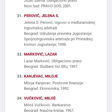
Jožef Salma: Obligaciono pravo
Novi Sad: PRAVO DOO, 2001
31
PEROVIĆ, JELENA S.
Jelena S. Perović: Ugovor o međunarodnoj
trgovinskoj arbitraži
Beograd: Udruženje pravnika Jugoslavije:
Spoljnotrgovinska arbitraža pri Privrednoj
komori Jugoslavije, 1998
32
MARKOVIĆ, LAZAR
Lazar Marković: Obligaciono pravo
Beograd: Službeni list SRJ, 1997
33
KANJEVAC, MILOJE
Miloje Kanjevac: Poslovne finansije
Beograd: Ekonomika, 1992
34
VUČKOVIĆ, MILOŠ
Miloš Vučković: Bankarstvo
Beograd: Naučna knjiga, 1967