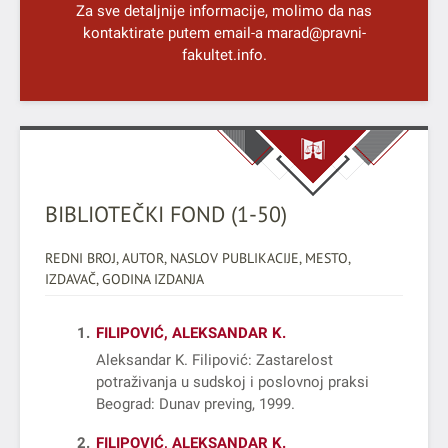
Za sve detaljnije informacije, molimo da nas
kontaktirate putem email-a
marad@pravni-
fakultet.info
.
BIBLIOTEČKI FOND (1-50)
REDNI BROJ, AUTOR, NASLOV PUBLIKACIJE, MESTO,
IZDAVAČ, GODINA IZDANJA
1
FILIPOVIĆ, ALEKSANDAR K.
Aleksandar K. Filipović: Zastarelost
potraživanja u sudskoj i poslovnoj praksi
Beograd: Dunav preving, 1999
2
FILIPOVIĆ, ALEKSANDAR K.