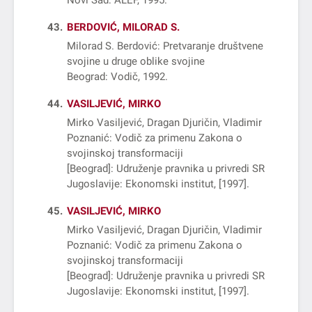
Novi Sad: ALEF, 1995
43
BERDOVIĆ, MILORAD S.
Milorad S. Berdović: Pretvaranje društvene
svojine u druge oblike svojine
Beograd: Vodič, 1992
44
VASILJEVIĆ, MIRKO
Mirko Vasiljević, Dragan Djuričin, Vladimir
Poznanić: Vodič za primenu Zakona o
svojinskoj transformaciji
[Beograd]: Udruženje pravnika u privredi SR
Jugoslavije: Ekonomski institut, [1997]
45
VASILJEVIĆ, MIRKO
Mirko Vasiljević, Dragan Djuričin, Vladimir
Poznanić: Vodič za primenu Zakona o
svojinskoj transformaciji
[Beograd]: Udruženje pravnika u privredi SR
Jugoslavije: Ekonomski institut, [1997]