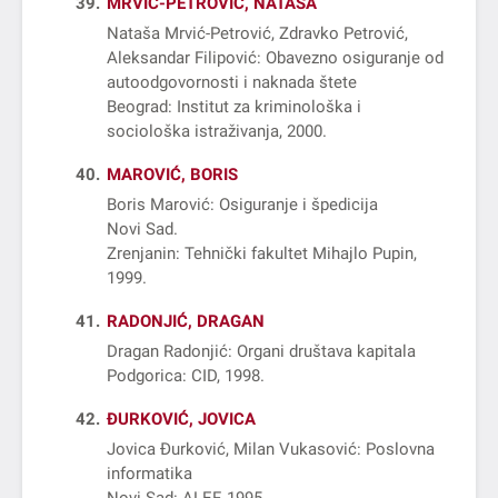
39
MRVIĆ-PETROVIĆ, NATAŠA
Nataša Mrvić-Petrović, Zdravko Petrović,
Aleksandar Filipović: Obavezno osiguranje od
autoodgovornosti i naknada štete
Beograd: Institut za kriminološka i
sociološka istraživanja, 2000
40
MAROVIĆ, BORIS
Boris Marović: Osiguranje i špedicija
Novi Sad
Zrenjanin: Tehnički fakultet Mihajlo Pupin,
1999
41
RADONJIĆ, DRAGAN
Dragan Radonjić: Organi društava kapitala
Podgorica: CID, 1998
42
ĐURKOVIĆ, JOVICA
Jovica Đurković, Milan Vukasović: Poslovna
informatika