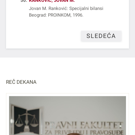
50
RANKOVIĆ, JOVAN M.
Jovan M. Ranković: Specijalni bilansi
Beograd: PROINKOM, 1996
SLEDEĆA
REČ DEKANA