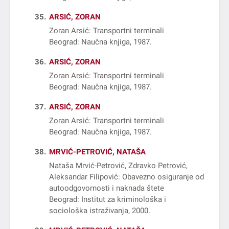
35
ARSIĆ, ZORAN
Zoran Arsić: Transportni terminali
Beograd: Naučna knjiga, 1987
36
ARSIĆ, ZORAN
Zoran Arsić: Transportni terminali
Beograd: Naučna knjiga, 1987
37
ARSIĆ, ZORAN
Zoran Arsić: Transportni terminali
Beograd: Naučna knjiga, 1987
38
MRVIĆ-PETROVIĆ, NATAŠA
Nataša Mrvić-Petrović, Zdravko Petrović,
Aleksandar Filipović: Obavezno osiguranje od
autoodgovornosti i naknada štete
Beograd: Institut za kriminološka i
sociološka istraživanja, 2000