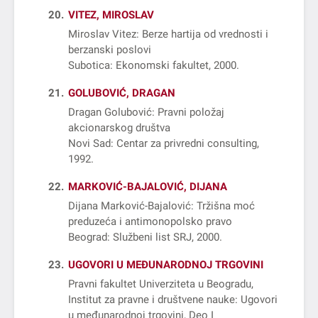
20
VITEZ, MIROSLAV
Miroslav Vitez: Berze hartija od vrednosti i
berzanski poslovi
Subotica: Ekonomski fakultet, 2000
21
GOLUBOVIĆ, DRAGAN
Dragan Golubović: Pravni položaj
akcionarskog društva
Novi Sad: Centar za privredni consulting,
1992
22
MARKOVIĆ-BAJALOVIĆ, DIJANA
Dijana Marković-Bajalović: Tržišna moć
preduzeća i antimonopolsko pravo
Beograd: Službeni list SRJ, 2000
23
UGOVORI U MEĐUNARODNOJ TRGOVINI
Pravni fakultet Univerziteta u Beogradu,
Institut za pravne i društvene nauke: Ugovori
u međunarodnoj trgovini, Deo I