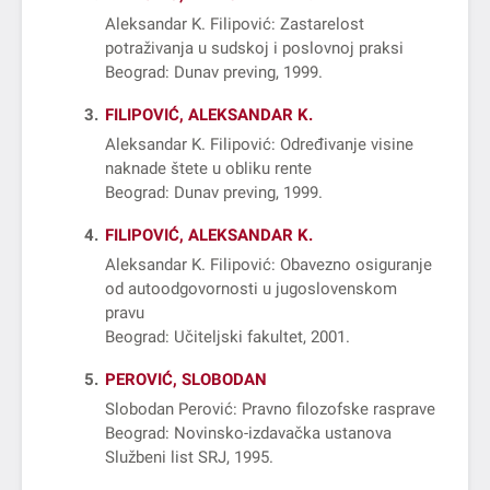
Aleksandar K. Filipović: Zastarelost
potraživanja u sudskoj i poslovnoj praksi
Beograd: Dunav preving, 1999
3
FILIPOVIĆ, ALEKSANDAR K.
Aleksandar K. Filipović: Određivanje visine
naknade štete u obliku rente
Beograd: Dunav preving, 1999
4
FILIPOVIĆ, ALEKSANDAR K.
Aleksandar K. Filipović: Obavezno osiguranje
od autoodgovornosti u jugoslovenskom
pravu
Beograd: Učiteljski fakultet, 2001
5
PEROVIĆ, SLOBODAN
Slobodan Perović: Pravno filozofske rasprave
Beograd: Novinsko-izdavačka ustanova
Službeni list SRJ, 1995