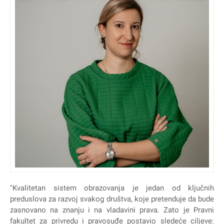
"Kvalitetan sistem obrazovanja je jedan od ključnih
preduslova za razvoj svakog društva, koje pretenduje da bude
zasnovano na znanju i na vladavini prava. Zato je Pravni
fakultet za privredu i pravosuđe postavio sledeće ciljeve: