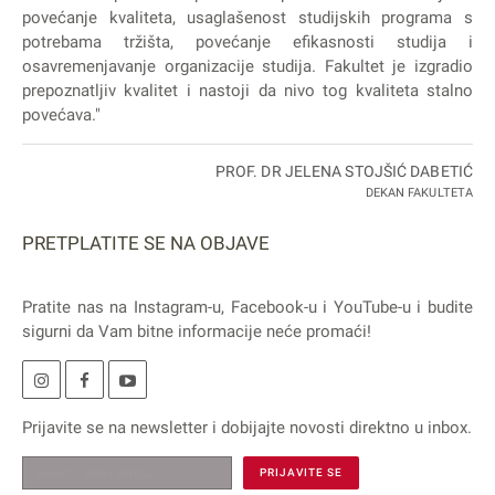
povećanje kvaliteta, usaglašenost studijskih programa s
potrebama tržišta, povećanje efikasnosti studija i
osavremenjavanje organizacije studija. Fakultet je izgradio
prepoznatljiv kvalitet i nastoji da nivo tog kvaliteta stalno
povećava."
PROF. DR JELENA STOJŠIĆ DABETIĆ
DEKAN FAKULTETA
PRETPLATITE SE NA OBJAVE
Pratite nas na
Instagram
-u,
Facebook
-u i
YouTube
-u i budite
sigurni da Vam bitne informacije neće promaći!
Prijavite se na
newsletter
i dobijajte novosti direktno u inbox.